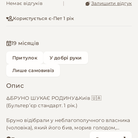
Немає відгуків
|
Залишити відгук
Користується є-Пет 1 рік
19 місяців
Притулок
У добрі руки
Лише самовивіз
Опис
♨️БРУНО ШУКАЄ РОДИНУ♨️Київ 🇺🇦
(Бультерʼєр стандарт. 1 рік.)
Бруно відібрали у неблагополучного власника
(чоловіка), який його бив, морив голодом,
тримав без вигулу на балконі 💔