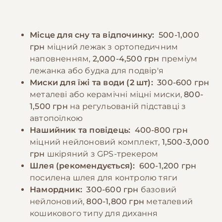
може призвести до деструктивної
строго контролюючи порції, оскільки
поведінки. Соціалізація повинна
порода схильна до ожиріння. Цуценята
починатися з раннього віку та включати
Місце для сну та відпочинку:
500-1,000
потребують більш частого годування - 4-5
знайомство з різними людьми, тваринами
грн
міцний лежак з ортопедичним
разів на день з поступовим зменшенням до
та ситуаціями.
наповненням,
2,000-4,500 грн
преміум
дворазового. Важливо забезпечити
лежанка або будка для подвір'я
постійний доступ до свіжої води та не
−10% на зоотовари
Миски для їжі та води (2 шт):
300-600 грн
🎁
давати собаці їжу зі столу.
За промокодом E-PET
металеві або керамічні міцні миски,
800-
1,500 грн
на регульованій підставці з
автопоїлкою
−10% на зоотовари
🎁
За промокодом E-PET
Нашийник та повідець:
400-800 грн
міцний нейлоновий комплект,
1,500-3,000
грн
шкіряний з GPS-трекером
Шлея (рекомендується):
600-1,200 грн
посилена шлея для контролю тяги
Намордник:
300-600 грн
базовий
нейлоновий,
800-1,800 грн
металевий
кошикового типу для дихання