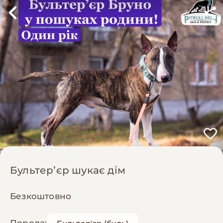
Бультерʼєр шукає дім
Безкоштовно