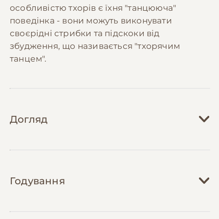
особливістю тхорів є їхня "танцююча"
поведінка - вони можуть виконувати
своєрідні стрибки та підскоки від
збудження, що називається "тхорячим
танцем".
Догляд
Догляд за тхором вимагає значної уваги та
відповідальності. Їм потрібна просторна
Годування
клітка з кількома рівнями, достатньо велика
для розміщення туалету, місця для сну,
годівниці та поїлки. Клітку необхідно