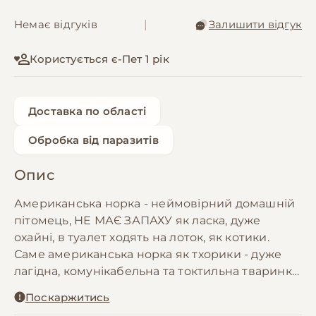
Немає відгуків
|
Залишити відгук
Користується є-Пет 1 рік
Доставка по області
Обробка від паразитів
Опис
Американська норка - неймовірний домашній
пітомець, НЕ МАЄ ЗАПАХУ як ласка, дуже
охайні, в туалет ходять на лоток, як котики.
Саме американська норка як тхорики - дуже
лагідна, комунікабельна та токтильна тваринка.
Американські норки дуже розумні та віддані,
Поскаржитись
як собаки. Та на відміну від котів та собачок,