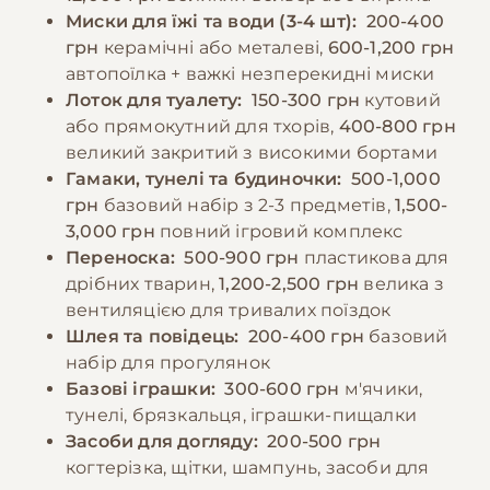
оскільки тхори не можуть їх належним
−10% на зоотовари
Миски для їжі та води (3-4 шт):
200-400
🎁
чином перетравлювати. Також категорично
За промокодом E-PET
грн
керамічні або металеві,
600-1,200 грн
заборонено давати солодощі, молочні
автопоїлка + важкі незперекидні миски
продукти та їжу зі столу людини.
Лоток для туалету:
150-300 грн
кутовий
або прямокутний для тхорів,
400-800 грн
великий закритий з високими бортами
−10% на зоотовари
🎁
Гамаки, тунелі та будиночки:
500-1,000
За промокодом E-PET
грн
базовий набір з 2-3 предметів,
1,500-
3,000 грн
повний ігровий комплекс
Переноска:
500-900 грн
пластикова для
дрібних тварин,
1,200-2,500 грн
велика з
вентиляцією для тривалих поїздок
Шлея та повідець:
200-400 грн
базовий
набір для прогулянок
Базові іграшки:
300-600 грн
м'ячики,
тунелі, брязкальця, іграшки-пищалки
Засоби для догляду:
200-500 грн
когтерізка, щітки, шампунь, засоби для