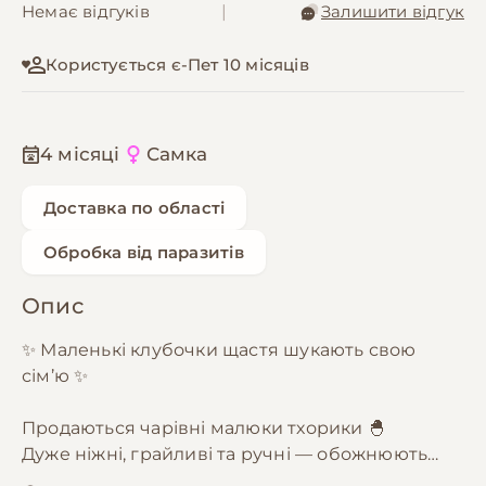
Немає відгуків
|
Залишити відгук
Користується є-Пет 10 місяців
4 місяці
Самка
Доставка по області
Обробка від паразитів
Опис
✨ Маленькі клубочки щастя шукають свою
сім’ю ✨
Продаються чарівні малюки тхорики 🐣
Дуже ніжні, грайливі та ручні — обожнюють
увагу і швидко прив’язуються до людини 💕