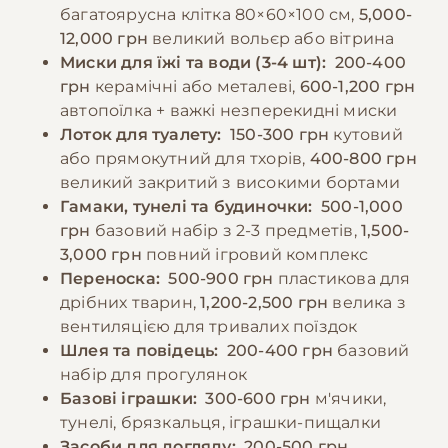
спричиняти неприємний запах.
багатоярусна клітка 80×60×100 см,
5,000-
продуктів, що містять зерно, овочі та фрукти,
12,000 грн
великий вольєр або вітрина
оскільки тхори не можуть їх належним
−10% на зоотовари
Миски для їжі та води (3-4 шт):
200-400
🎁
чином перетравлювати. Також категорично
За промокодом E-PET
грн
керамічні або металеві,
600-1,200 грн
заборонено давати солодощі, молочні
автопоїлка + важкі незперекидні миски
продукти та їжу зі столу людини.
Лоток для туалету:
150-300 грн
кутовий
або прямокутний для тхорів,
400-800 грн
великий закритий з високими бортами
−10% на зоотовари
🎁
Гамаки, тунелі та будиночки:
500-1,000
За промокодом E-PET
грн
базовий набір з 2-3 предметів,
1,500-
3,000 грн
повний ігровий комплекс
Переноска:
500-900 грн
пластикова для
дрібних тварин,
1,200-2,500 грн
велика з
вентиляцією для тривалих поїздок
Шлея та повідець:
200-400 грн
базовий
набір для прогулянок
Базові іграшки:
300-600 грн
м'ячики,
тунелі, брязкальця, іграшки-пищалки
Засоби для догляду:
200-500 грн