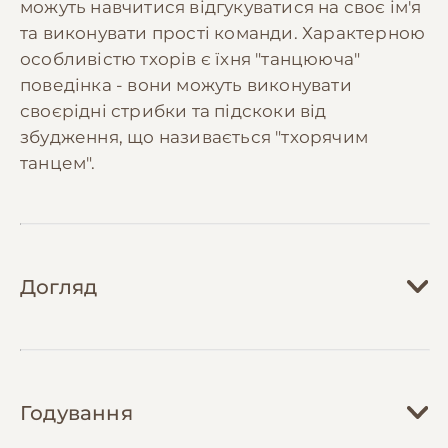
можуть навчитися відгукуватися на своє ім'я
та виконувати прості команди. Характерною
особливістю тхорів є їхня "танцююча"
поведінка - вони можуть виконувати
своєрідні стрибки та підскоки від
збудження, що називається "тхорячим
танцем".
Догляд
Догляд за тхором вимагає значної уваги та
відповідальності. Їм потрібна просторна
Годування
клітка з кількома рівнями, достатньо велика