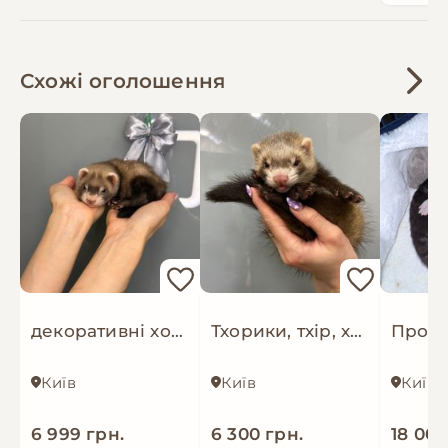
Схожі оголошення
декоративні хорьки, фретки колір пастель, панда та соболь
Тхорики, тхір, хорек, фретка - ручні різнобарвні малюки
Київ
Київ
Київ
6 999 грн.
6 300 грн.
18 000