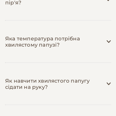
пір'я?
одноразово) і дивіться навчальні відео.
Економія 300-900 грн на рік на візитах до
ветеринара.
Яка температура потрібна
хвилястому папузі?
Як навчити хвилястого папугу
сідати на руку?