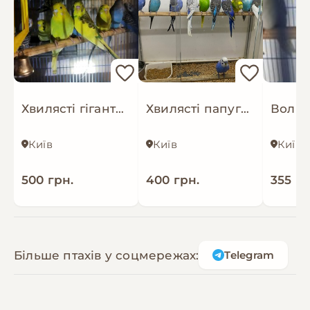
Хвилясті гіганти виставкові папуги
Хвилясті папуги від 30днів
Київ
Київ
Київ
500 грн.
400 грн.
355 гр
Більше птахів у соцмережах:
Telegram