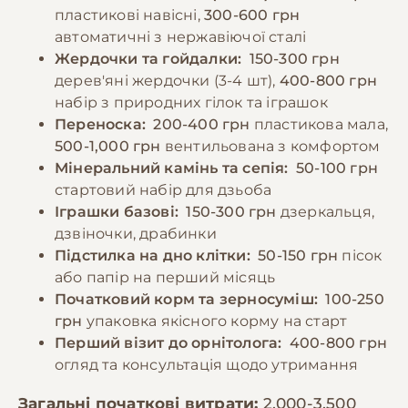
Важливо слідкувати за тим, щоб папуга не
пластикові навісні,
300-600 грн
переїдав та мав доступ до їжі протягом
автоматичні з нержавіючої сталі
−10% на зоотовари
🎁
світлового дня.
За промокодом E-PET
Жердочки та гойдалки:
150-300 грн
дерев'яні жердочки (3-4 шт),
400-800 грн
набір з природних гілок та іграшок
−10% на зоотовари
🎁
За промокодом E-PET
Переноска:
200-400 грн
пластикова мала,
500-1,000 грн
вентильована з комфортом
Мінеральний камінь та сепія:
50-100 грн
стартовий набір для дзьоба
Іграшки базові:
150-300 грн
дзеркальця,
дзвіночки, драбинки
Підстилка на дно клітки:
50-150 грн
пісок
або папір на перший місяць
Початковий корм та зерносуміш:
100-250
грн
упаковка якісного корму на старт
Перший візит до орнітолога:
400-800 грн
огляд та консультація щодо утримання
Загальні початкові витрати:
2,000-3,500