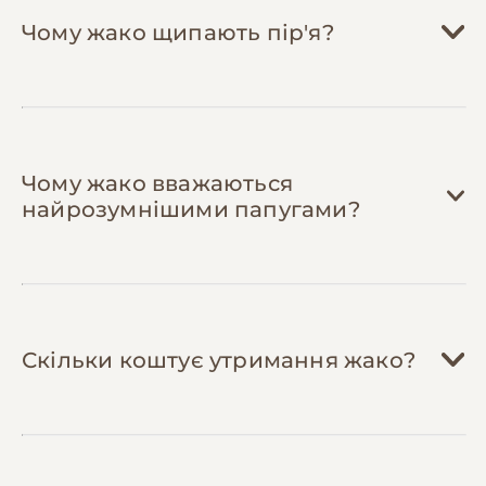
все життя.
магазинах.
Чому жако щипають пір'я?
Навчіться базовим процедурам догляду
— підрізання кігтів та корекція дзьоба
можна робити самостійно після
консультації з орнітологом (інвестиція у
інструменти 500-800 грн окупиться за
рік).
Чому жако вважаються
Використовуйте багаторазові матеріали
найрозумнішими папугами?
для піддону
— замість одноразового
наповнювача постеліть газети або папір
для випікання, який легко міняти щодня.
Економія 150-250 грн щомісяця.
Скільки коштує утримання жако?