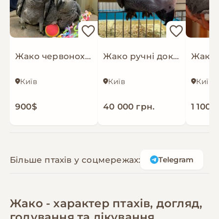
Жако червонохвостий. Сірий африканський папуга Жако
Жако ручні докормиши
Київ
Київ
Київ
900$
40 000 грн.
1 100$
Більше птахів у соцмережах:
Telegram
Жако - характер птахів, догляд,
годування та лікування