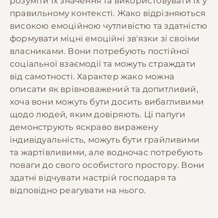
розуміти їх значення та використовувати їх у
правильному контексті. Жако відрізняються
високою емоційною чутливістю та здатністю
формувати міцні емоційні зв'язки зі своїми
власниками. Вони потребують постійної
соціальної взаємодії та можуть страждати
від самотності. Характер жако можна
описати як врівноважений та допитливий,
хоча вони можуть бути досить вибагливими
щодо людей, яким довіряють. Ці папуги
демонструють яскраво виражену
індивідуальність, можуть бути грайливими
та жартівливими, але водночас потребують
поваги до свого особистого простору. Вони
здатні відчувати настрій господаря та
відповідно реагувати на нього.