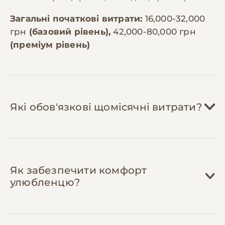
Загальні початкові витрати:
16,000-32,000
грн
(базовий рівень),
42,000-80,000 грн
(преміум рівень)
Які обов'язкові щомісячні витрати?
Корм:
1,200-2,500 грн/міс
Як забезпечити комфорт
Жако потребують різноманітного
улюбленцю?
раціону: зернова суміш преміум-класу
(400-800 грн за 1 кг, потрібно 2-3 кг/міс),
свіжі овочі та фрукти (500-800 грн/міс),