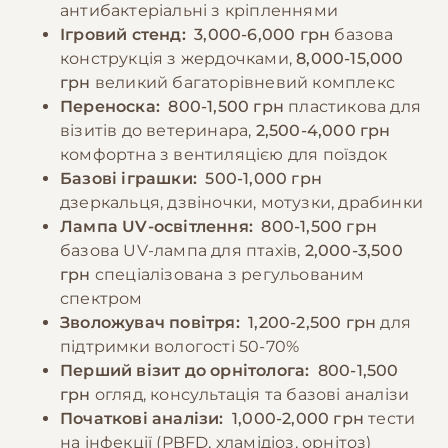
антибактеріальні з кріпленнями
Ігровий стенд:
3,000-6,000 грн
базова
конструкція з жердочками,
8,000-15,000
грн
великий багаторівневий комплекс
Переноска:
800-1,500 грн
пластикова для
візитів до ветеринара,
2,500-4,000 грн
комфортна з вентиляцією для поїздок
Базові іграшки:
500-1,000 грн
дзеркальця, дзвіночки, мотузки, драбинки
Лампа UV-освітлення:
800-1,500 грн
базова UV-лампа для птахів,
2,000-3,500
грн
спеціалізована з регульованим
спектром
Зволожувач повітря:
1,200-2,500 грн
для
підтримки вологості 50-70%
Перший візит до орнітолога:
800-1,500
грн
огляд, консультація та базові аналізи
Початкові аналізи:
1,000-2,000 грн
тести
на інфекції (PBFD, хламідіоз, орнітоз)