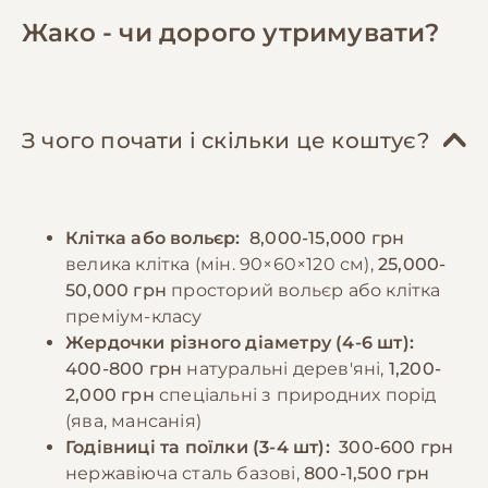
фрукти та овочі, такі як яблука, груші,
теплою водою. Нігті та дзьоб необхідно
Жако - чи дорого утримувати?
морква, солодкий перець, зелень (шпинат,
періодично підстригати у ветеринара.
петрушка). Важливо включати в раціон
Особливу увагу слід приділяти чистоті
горіхи (волоські, мигдаль) та насіння
клітки - її потрібно прибирати щодня та
(гарбузове, соняшникове), але в обмеженій
проводити ґрунтовне чищення раз на
З чого почати і скільки це коштує?
кількості через високий вміст жирів.
тиждень. Важливо забезпечити птаху
Категорично заборонено давати авокадо,
можливість вільного польоту поза кліткою
шоколад, цибулю, часник та солоні
під наглядом протягом кількох годин щодня
Клітка або вольєр:
8,000-15,000 грн
продукти. Їжу слід подавати 2-3 рази на день
для підтримки фізичної форми та
велика клітка (мін. 90×60×120 см),
25,000-
у чистих годівницях. Необхідно забезпечити
психологічного здоров'я.
50,000 грн
просторий вольєр або клітка
постійний доступ до свіжої, чистої води, яку
преміум-класу
слід міняти щодня. Додатково
Жердочки різного діаметру (4-6 шт):
−10% на зоотовари
🎁
рекомендується давати кальцієві добавки
За промокодом E-PET
400-800 грн
натуральні дерев'яні,
1,200-
та мінеральні камінці для дзьоба.
2,000 грн
спеціальні з природних порід
(ява, мансанія)
Годівниці та поїлки (3-4 шт):
300-600 грн
−10% на зоотовари
🎁
нержавіюча сталь базові,
800-1,500 грн
За промокодом E-PET