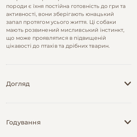
породи є їхня постійна готовність до гри та
активності, вони зберігають юнацький
запал протягом усього життя. Ці собаки
мають розвинений мисливський інстинкт,
що може проявлятися в підвищеній
цікавості до птахів та дрібних тварин.
Догляд
Догляд за англійським кокер спанієлем
вимагає регулярних зусиль, особливо щодо
Годування
догляду за шерстю. Необхідно вичісувати
собаку щонайменше 2-3 рази на тиждень,