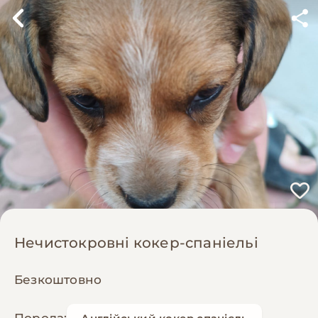
Нечистокровні кокер-спаніельі
Безкоштовно