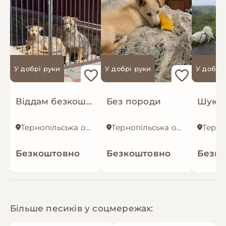
У добрі руки
У добрі руки
У добрі
Віддам безкоштовно
Без породи
Тернопільська область
Тернопільська область
Безкоштовно
Безкоштовно
Безк
Більше песиків у соцмережах: