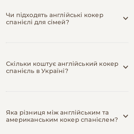
Плетені канати з старих футболок, пляшки
з ласощами всередині та картонні
Чи підходять англійські кокер
коробки замінять дорогі іграшки. Головне
спанієлі для сімей?
— регулярна зміна для підтримки
інтересу.
Скільки коштує англійський кокер
спанієль в Україні?
Яка різниця між англійським та
американським кокер спанієлем?