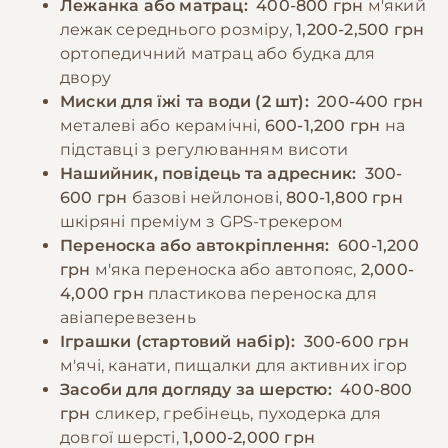
Лежанка або матрац:
400-800 грн
м'який
годувати 2 рази на день, дотримуючись
менше години, включаючи активні ігри та
лежак середнього розміру,
1,200-2,500 грн
регулярного графіку. Важливо забезпечити
можливість побігати без повідка в
ортопедичний матрац або будка для
постійний доступ до свіжої води та не
безпечному місці.
двору
давати собаці їжу зі столу, оскільки це може
Миски для їжі та води (2 шт):
200-400 грн
призвести до проблем зі здоров'ям та
металеві або керамічні,
600-1,200 грн
на
−10% на зоотовари
🎁
неправильної харчової поведінки.
За промокодом E-PET
підставці з регулюванням висоти
Нашийник, повідець та адресник:
300-
600 грн
базові нейлонові,
800-1,800 грн
−10% на зоотовари
🎁
За промокодом E-PET
шкіряні преміум з GPS-трекером
Переноска або автокріплення:
600-1,200
грн
м'яка переноска або автопояс,
2,000-
4,000 грн
пластикова переноска для
авіаперевезень
Іграшки (стартовий набір):
300-600 грн
м'ячі, канати, пищалки для активних ігор
Засоби для догляду за шерстю:
400-800
грн
сликер, гребінець, пуходерка для
довгої шерсті,
1,000-2,000 грн