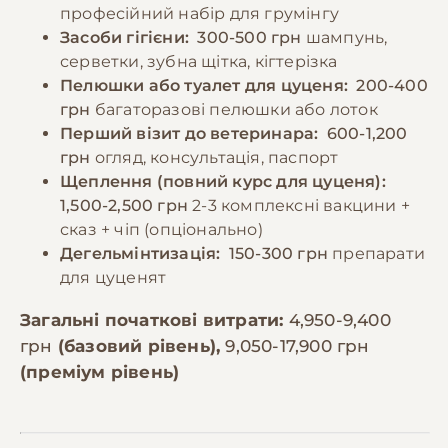
професійний набір для грумінгу
Засоби гігієни:
300-500 грн
шампунь,
серветки, зубна щітка, кігтерізка
Пелюшки або туалет для цуценя:
200-400
грн
багаторазові пелюшки або лоток
Перший візит до ветеринара:
600-1,200
грн
огляд, консультація, паспорт
Щеплення (повний курс для цуценя):
1,500-2,500 грн
2-3 комплексні вакцини +
сказ + чіп (опціонально)
Дегельмінтизація:
150-300 грн
препарати
для цуценят
Загальні початкові витрати:
4,950-9,400
грн
(базовий рівень),
9,050-17,900 грн
(преміум рівень)