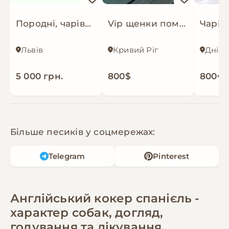
Породні, чарівні цуценята англійського кокер-спаніеля!
Vip щенки померанског шпица
Львів
Кривий Ріг
Дніп
5 000 грн.
800$
800€
Більше песиків у соцмережах:
Telegram
Pinterest
Англійський кокер спанієль -
характер собак, догляд,
годування та лікування