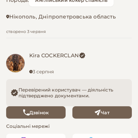
Порода:
Англійський кокер спанієль
Нікополь, Дніпропетровська область
створено 3 червня
Kira COCKERCLAN
3 серпня
Перевірений користувач — діяльність
підтверджено документами.
Дзвінок
Чат
Соціальні мережі