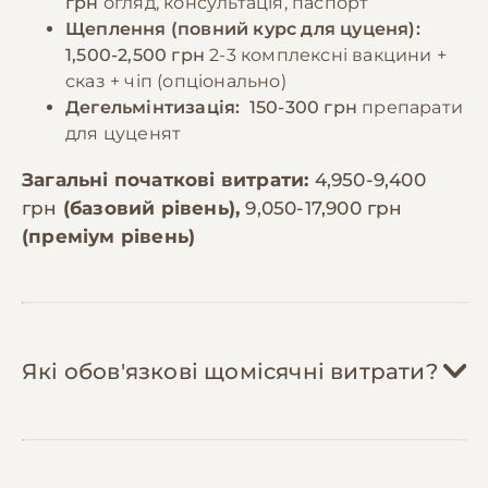
грн
огляд, консультація, паспорт
Щеплення (повний курс для цуценя):
1,500-2,500 грн
2-3 комплексні вакцини +
сказ + чіп (опціонально)
Дегельмінтизація:
150-300 грн
препарати
для цуценят
Загальні початкові витрати:
4,950-9,400
грн
(базовий рівень),
9,050-17,900 грн
(преміум рівень)
Які обов'язкові щомісячні витрати?
Корм:
1,800-3,500 грн/міс