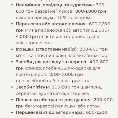
Нашийник, повідець та адресник:
300-
600 грн
базові нейлонові,
800-1,800 грн
−10% на зоотовари
🎁
За промокодом E-PET
шкіряні преміум з GPS-трекером
Переноска або автокріплення:
600-1,200
грн
м'яка переноска або автопояс,
2,000-
4,000 грн
пластикова переноска для
авіаперевезень
Іграшки (стартовий набір):
300-600 грн
м'ячі, канати, пищалки для активних ігор
Засоби для догляду за шерстю:
400-800
грн
сликер, гребінець, пуходерка для
довгої шерсті,
1,000-2,000 грн
професійний набір для грумінгу
Засоби гігієни:
300-500 грн
шампунь,
серветки, зубна щітка, кігтерізка
Пелюшки або туалет для цуценя:
200-400
грн
багаторазові пелюшки або лоток
Перший візит до ветеринара:
600-1,200