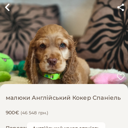
малюки Англійський Кокер Спаніель
900€
(46 548 грн.)