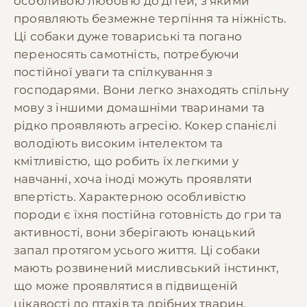
особливою любов'ю до дітей, з якими
проявляють безмежне терпіння та ніжність.
Ці собаки дуже товариські та погано
переносять самотність, потребуючи
постійної уваги та спілкування з
господарями. Вони легко знаходять спільну
мову з іншими домашніми тваринами та
рідко проявляють агресію. Кокер спанієлі
володіють високим інтелектом та
кмітливістю, що робить їх легкими у
навчанні, хоча іноді можуть проявляти
впертість. Характерною особливістю
породи є їхня постійна готовність до гри та
активності, вони зберігають юнацький
запал протягом усього життя. Ці собаки
мають розвинений мисливський інстинкт,
що може проявлятися в підвищеній
цікавості до птахів та дрібних тварин.