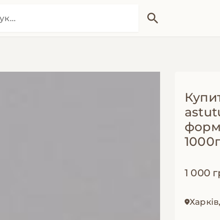
Купи
astut
форм
1000
1 000 г
Харків