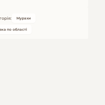
горія:
Мурахи
вка по області