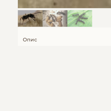
Опис
Ectomomyrmex astutus / Pachycondyla as
старому Пахикандила астута, простые 
опыта в содержании муравьев, не реком
начинающих, однако при соблюдении вс
начинать с них.
Состав 1/0 с расплодом в миниферме 110
Поскаржитись на оголошення
Были пойманы Китае в 2025 году
Інші оголошення автора
Гарантии: Полная гарантия на доставку
Регион: Украина, Харьков
Отправка: Украина, Польша, Германия и