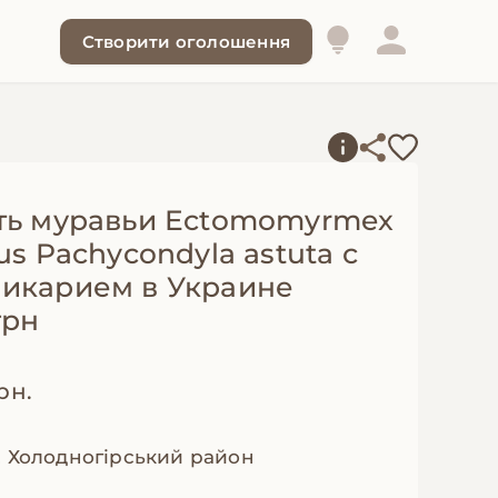
Створити оголошення
ть муравьи Ectomomyrmex
us Pachycondyla astuta с
икарием в Украине
грн
рн.
, Холодногірський район