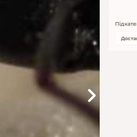
Підкате
Доста