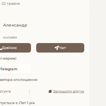
 22 травня
Александр
онлайн
Дзвінок
Чат
і мережі
Telegram
 автора оголошення
дгуків
|
Залишити відгук
ується є-Пет 1 рік