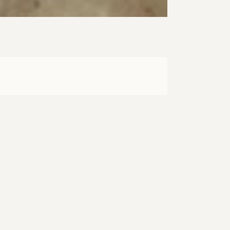
tuta Эктомомирмекс астутус или по
панерины требующие минимального
ендуются в качестве муравьев для
ех правил содержания возможно
х110мм
 другие европейские страны