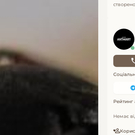
створено
Соціальн
Рейтинг
Немає ві
Корист