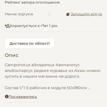
Рейтинг автора оголошення
Немає відгуків
|
Залишити відгук
Користується є-Пет 1 рік
Доставка по області
Опис
Camponotus albosparsus Кампанотус
альбоспарсус редкие муравьи из Азии, можно
купить в нашем магазине не дорого.
Состав 1/ 1-5 рабочих в модуле 50х180мм
Были пойманы в Китае в 2025 году
Поскаржитись
Продаются с модулями, цена указана с
модулем.