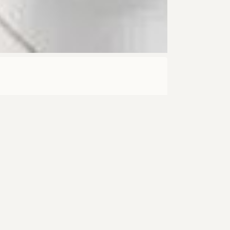
обанк
ие муравьи для вашей коллекции
мно-коричневой окраской станут