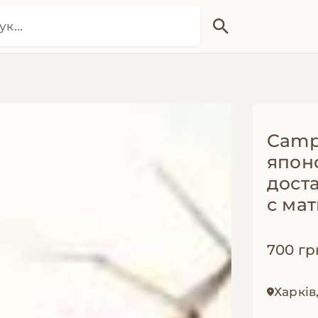
Campo
япон
дост
с ма
700 гр
Харків