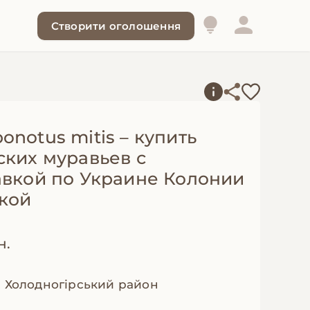
Створити оголошення
notus mitis – купить
ских муравьев с
авкой по Украине Колонии
ткой
н.
, Холодногірський район