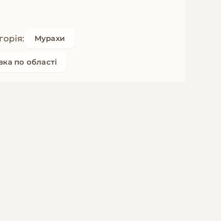
горія:
Мурахи
вка по області