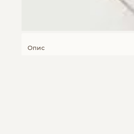
Опис
Camponotus mitis Кампанотус митис
Состав 1/3-10 в модуле - 700грн
Муравьи 2025 года
Гарантии: Полная гарантия на доставку
Регион: Украина, Харьков
Отправка: по Украине
Доставка: Новая Почта
Поскаржитись на оголошення
Оплата: Наложенный платеж, Карта Мон
Інші оголошення автора
Camponotus mitis – элегантные азиатск
Эти стройные муравьи с благородной те