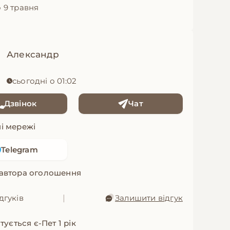
 9 травня
Александр
сьогодні о 01:02
Дзвінок
Чат
і мережі
Telegram
 автора оголошення
дгуків
|
Залишити відгук
ується є-Пет 1 рік