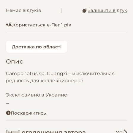
Немає відгуків
|
Залишити відгук
Користується є-Пет 1 рік
Доставка по області
Опис
Camponotus sp. Guangxi – исключительная
редкость для коллекционеров
Эксклюзивно в Украине
Состав 1 королева и 1-3 рабочих в модуле
Поскаржитись
50х180мм
Представляем невероятную находку для
истинных ценителей – **Camponotus sp.
Інші оголошення автора
Усі