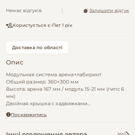
Немає відгуків
|
Залишити відгук
Користується є-Пет 1 рік
Доставка по області
Опис
Модульная система арена+лабиринт
Общий размер: 360×300 мм
Высота: арена 167 мм / модуль 15-21 мм (гипс 6
мм)
Двойная крышка с задвижками
Совместимость: малые модули 150×90 мм /
Поскаржитись
большие 180×300 мм
Материалы: акрил 3 мм (белый/чёрный/
прозрачный), PETG
Інші оголошення автора
Усі