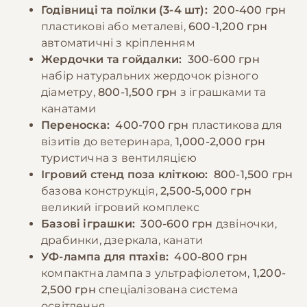
мінеральні добавки та кісткову крихту після
За промокодом E-PET
Годівниці та поїлки (3-4 шт):
200-400 грн
консультації з ветеринаром.
пластикові або металеві,
600-1,200 грн
автоматичні з кріпленням
−10% на зоотовари
Жердочки та гойдалки:
300-600 грн
🎁
За промокодом E-PET
набір натуральних жердочок різного
діаметру,
800-1,500 грн
з іграшками та
канатами
Переноска:
400-700 грн
пластикова для
візитів до ветеринара,
1,000-2,000 грн
туристична з вентиляцією
Ігровий стенд поза кліткою:
800-1,500 грн
базова конструкція,
2,500-5,000 грн
великий ігровий комплекс
Базові іграшки:
300-600 грн
дзвіночки,
драбинки, дзеркала, канати
УФ-лампа для птахів:
400-800 грн
компактна лампа з ультрафіолетом,
1,200-
2,500 грн
спеціалізована система
освітлення