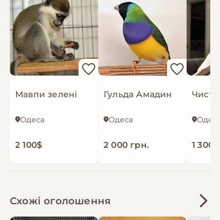
Мавпи зелені
Гульда Амадин
Одеса
Одеса
Одес
2 100$
2 000 грн.
1 300 
Схожі оголошення