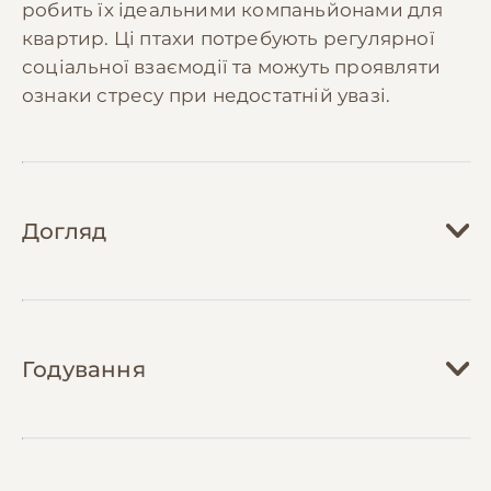
робить їх ідеальними компаньйонами для
квартир. Ці птахи потребують регулярної
соціальної взаємодії та можуть проявляти
ознаки стресу при недостатній увазі.
Догляд
Догляд за сенегальським папугою вимагає
створення відповідних умов утримання та
Годування
регулярної уваги. Клітка повинна бути
достатньо просторою (мінімум 60x60x60 см)
з різноманітними жердинами різного
Раціон сенегальського папуги повинен бути
діаметру для правильного розвитку лап.