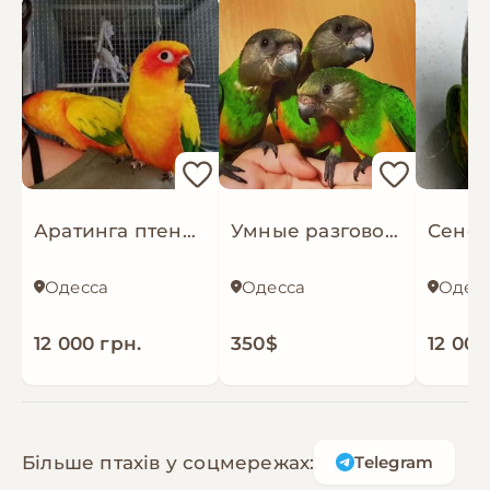
Аратинга птенец ручной выкормыш, клетки яндая/ солнечный
Умные разговорчивые ручные Сенегальские попугаи. Сенегал
Одесса
Одесса
Одес
12 000 грн.
350$
12 000
Більше птахів у соцмережах:
Telegram