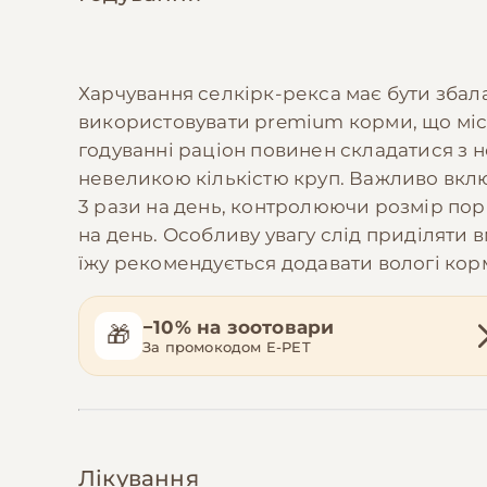
Харчування селкірк-рекса має бути збал
використовувати premium корми, що міст
годуванні раціон повинен складатися з 
невеликою кількістю круп. Важливо включ
3 рази на день, контролюючи розмір порц
на день. Особливу увагу слід приділяти в
їжу рекомендується додавати вологі кор
−10% на зоотовари
🎁
За промокодом E-PET
Лікування