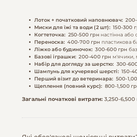
Лоток + початковий наповнювач:
200
Миски для їжі та води (2 шт):
150-300 
Когтеточка:
250-500 грн
настінна або 
Переноска:
400-700 грн
пластикова б
Ліжко або будиночок:
300-600 грн
баз
Базові іграшки:
200-400 грн
м'ячики, 
Набір для догляду за шерстю:
300-600
Шампунь для кучерявої шерсті:
150-4
Перший візит до ветеринара:
500-1,0
Щеплення (повний курс):
800-1,500 г
Загальні початкові витрати:
3,250-6,500
Які обов'язкові щомісячні витрати