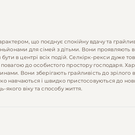
арактером, що поєднує спокійну вдачу та грайливі
ньйонами для сімей з дітьми. Вони проявляють в
бути в центрі всіх подій. Селкірк-рекси дуже тов
 повагою до особистого простору господаря. Хар
нами. Вони зберігають грайливість до зрілого ві
егко навчаються і швидко пристосовуються до нови
якого віку та способу життя.