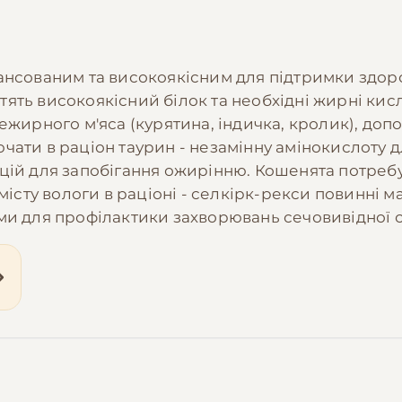
ансованим та високоякісним для підтримки здоро
ять високоякісний білок та необхідні жирні кисл
нежирного м'яса (курятина, індичка, кролик), до
ати в раціон таурин - незамінну амінокислоту для
ій для запобігання ожирінню. Кошенята потребую
місту вологи в раціоні - селкірк-рекси повинні ма
ми для профілактики захворювань сечовивідної 