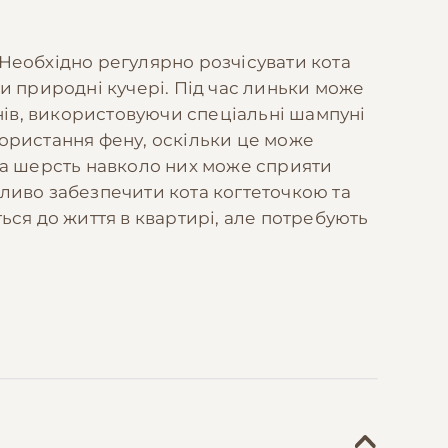
. Необхідно регулярно розчісувати кота
и природні кучері. Під час линьки може
нів, використовуючи спеціальні шампуні
ористання фену, оскільки це може
рява шерсть навколо них може сприяти
ажливо забезпечити кота когтеточкою та
ься до життя в квартирі, але потребують