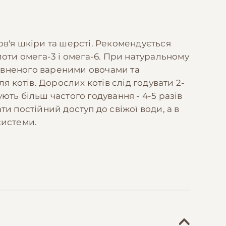
в'я шкіри та шерсті. Рекомендується
оти омега-3 і омега-6. При натуральному
повненого вареними овочами та
 котів. Дорослих котів слід годувати 2-
ть більш частого годування - 4-5 разів
ти постійний доступ до свіжої води, а в
системи.