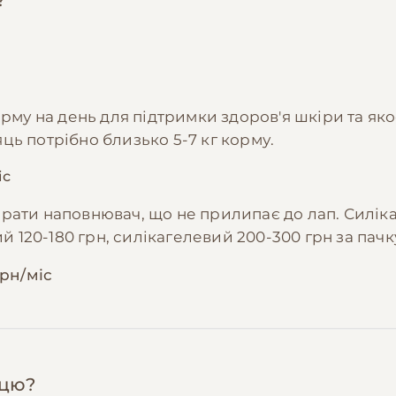
рму на день для підтримки здоров'я шкіри та яко
сяць потрібно близько 5-7 кг корму.
іс
рати наповнювач, що не прилипає до лап. Силі
й 120-180 грн, силікагелевий 200-300 грн за пачк
грн/міс
нцю?