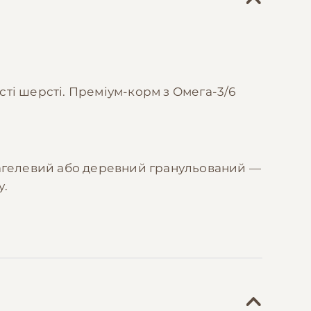
сті шерсті. Преміум-корм з Омега-3/6
кагелевий або деревний гранульований —
у.