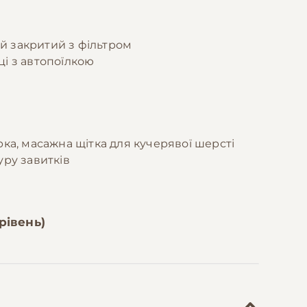
й закритий з фільтром
ці з автопоїлкою
рка, масажна щітка для кучерявої шерсті
уру завитків
рівень)