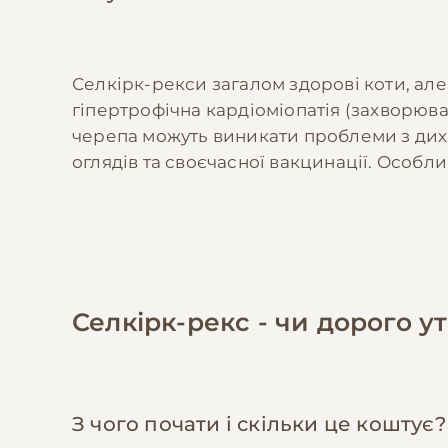
Селкірк-рекси загалом здорові коти, ал
гіпертрофічна кардіоміопатія (захворюва
черепа можуть виникати проблеми з дих
оглядів та своєчасної вакцинації. Особлив
Селкірк-рекс - чи дорого 
З чого почати і скільки це коштує?