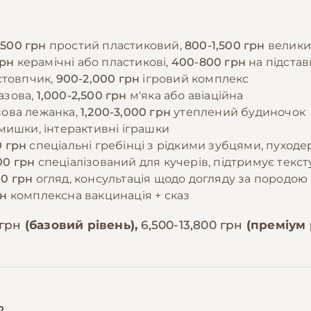
-500 грн
простий пластиковий,
800-1,500 грн
велики
грн
керамічні або пластикові,
400-800 грн
на підстав
стовпчик,
900-2,000 грн
ігровий комплекс
азова,
1,000-2,500 грн
м'яка або авіаційна
ова лежанка,
1,200-3,000 грн
утеплений будиночок
мишки, інтерактивні іграшки
 грн
спеціальні гребінці з рідкими зубцями, пуходе
00 грн
спеціалізований для кучерів, підтримує текст
00 грн
огляд, консультація щодо догляду за породою
рн
комплексна вакцинація + сказ
 грн
(базовий рівень),
6,500-13,800 грн
(преміум 
?