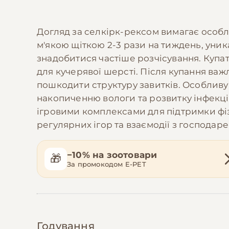
Догляд за селкірк-рексом вимагає особли
м'якою щіткою 2-3 рази на тиждень, уни
знадобитися частіше розчісування. Купа
для кучерявої шерсті. Після купання в
пошкодити структуру завитків. Особливу 
накопиченню вологи та розвитку інфекцій
ігровими комплексами для підтримки фіз
регулярних ігор та взаємодії з господаре
−10% на зоотовари
🎁
За промокодом E-PET
Годування