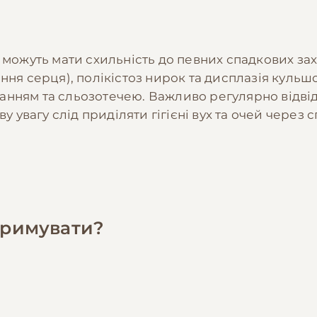
е можуть мати схильність до певних спадкових 
ння серця), полікістоз нирок та дисплазія кульш
анням та сльозотечею. Важливо регулярно відві
у увагу слід приділяти гігієні вух та очей через
утримувати?