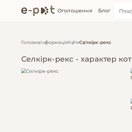
Оголошення
Блог
Головна
Інформація
Коти
Селкірк-рекс
Селкірк-рекс - характер кот