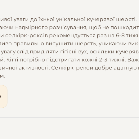
вої уваги до їхньої унікальної кучерявої шерсті
каючи надмірного розчісування, щоб не пошкодит
ти селкірк-рексів рекомендується раз на 6-8 тиж
ажливо правильно висушити шерсть, уникаючи вик
увагу слід приділяти гігієні вух, оскільки куче
. Кігті потрібно підстригати кожні 2-3 тижні. В
ичної активності. Селкірк-рекси добре адаптуют
м.