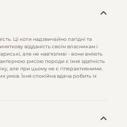
сть. Ці коти надзвичайно лагідні та
иняткову відданість своїм власникам і
ариські, але не нав'язливі - вони вміють
актерною рисою породи є їхня здатність
ку, але при цьому не є гіперактивними.
х умов. Їхня спокійна вдача робить їх