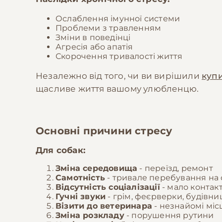
Ослаблення імунної системи
Проблеми з травленням
Зміни в поведінці
Агресія або апатія
Скорочення тривалості життя
Незалежно від того, чи ви вирішили
куп
щасливе життя вашому улюбленцю.
Основні причини стресу
Для собак:
Зміна середовища
- переїзд, ремонт
Самотність
- тривале перебування на 
Відсутність соціалізації
- мало контак
Гучні звуки
- грім, феєрверки, будівни
Візити до ветеринара
- незнайомі міс
Зміна розкладу
- порушення рутини