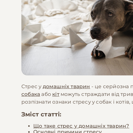
Стрес у
домашніх тварин
- це серйозна п
собака
або
кіт
можуть страждати від триво
розпізнати ознаки стресу у собак і коті
Зміст статті:
Що таке стрес у домашніх тварин?
Основні причини стресу