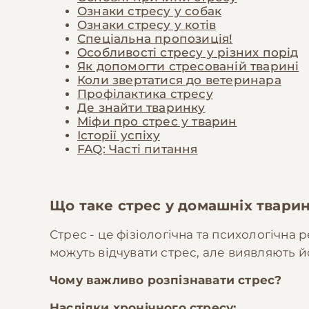
Ознаки стресу у собак
Ознаки стресу у котів
Спеціальна пропозиція!
Особливості стресу у різних порід
Як допомогти стресованій тварині
Коли звертатися до ветеринара
Профілактика стресу
Де знайти тваринку
Міфи про стрес у тварин
Історії успіху
FAQ: Часті питання
Що таке стрес у домашніх твари
Стрес - це фізіологічна та психологічна 
можуть відчувати стрес, але виявляють й
Чому важливо розпізнавати стрес?
Наслідки хронічного стресу: