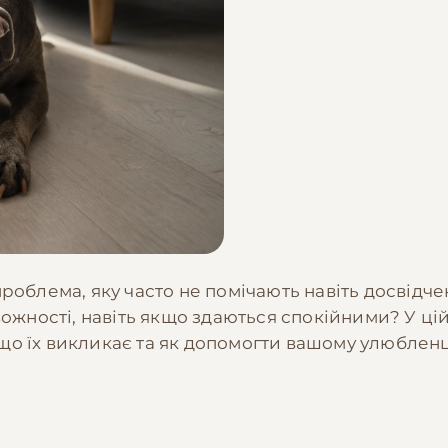
роблема, яку часто не помічають навіть досвідче
жності, навіть якщо здаються спокійними? У цій 
в, що їх викликає та як допомогти вашому улюблен