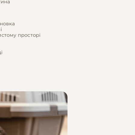
тина
ановка
і
истому просторі
і