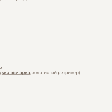
и
цька вівчарка
, золотистий ретривер)