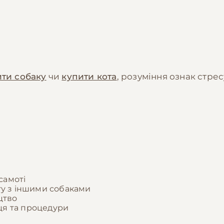
ити собаку
чи
купити кота
, розуміння ознак стре
самоті
ту з іншими собаками
цтво
ця та процедури