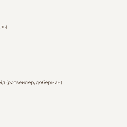
ль)
рід (ротвейлер, доберман)