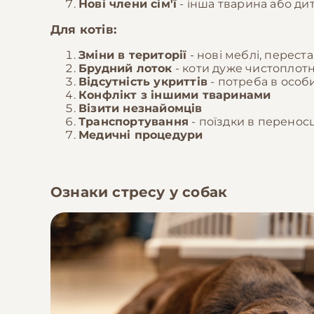
Нові члени сім'ї
- інша тварина або ди
Для котів:
Зміни в території
- нові меблі, перест
Брудний лоток
- коти дуже чистоплотн
Відсутність укриттів
- потреба в особ
Конфлікт з іншими тваринами
Візити незнайомців
Транспортування
- поїздки в переносц
Медичні процедури
Ознаки стресу у собак