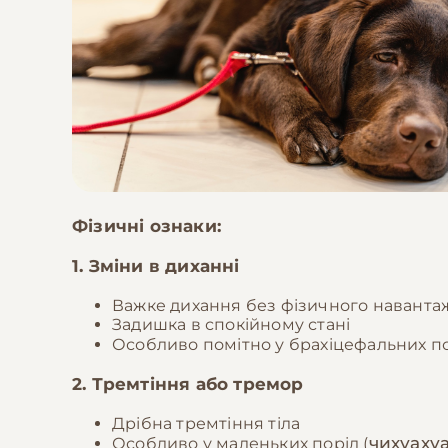
Фізичні ознаки:
1. Зміни в диханні
Важке дихання без фізичного навант
Задишка в спокійному стані
Особливо помітно у брахіцефальних по
2. Тремтіння або тремор
Дрібна тремтіння тіла
чихуаху
Особливо у маленьких порід (