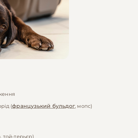
аження
французький бульдог
рід (
, мопс)
а
, той-терьєр)