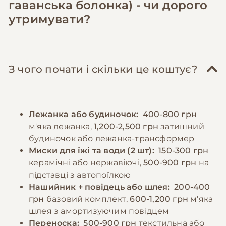
вигляду, так і створення різних стрижок. Хоча
гаванська болонка) - чи дорого
продукти. Важливо уникати
ці собаки не потребують інтенсивних
утримувати?
перегодовування, оскільки ця порода
фізичних навантажень, їм необхідні
схильна до ожиріння. Дорослих собак слід
регулярні прогулянки та ігрові сесії для
годувати 2-3 рази на день, строго
підтримки фізичного та психічного здоров'я.
контролюючи розмір порцій. Цуценята
Важливо захищати їх від екстремальних
З чого почати і скільки це коштує?
потребують більш частого годування (4-5
температур, оскільки вони чутливі як до
разів на день) з поступовим переходом на
холоду, так і до спеки.
дорослий режим. Необхідно забезпечити
Лежанка або будиночок:
400-800 грн
постійний доступ до свіжої води. Важливо
−10% на зоотовари
🎁
м'яка лежанка,
1,200-2,500 грн
затишний
уникати продуктів, які можуть викликати
За промокодом E-PET
будиночок або лежанка-трансформер
алергію, та не давати собаці зі столу людську
Миски для їжі та води (2 шт):
150-300 грн
їжу, особливо солодощі та жирні продукти.
керамічні або нержавіючі,
500-900 грн
на
підставці з автопоїлкою
−10% на зоотовари
Нашийник + повідець або шлея:
200-400
🎁
За промокодом E-PET
грн
базовий комплект,
600-1,200 грн
м'яка
шлея з амортизуючим повідцем
Переноска:
500-900 грн
текстильна або