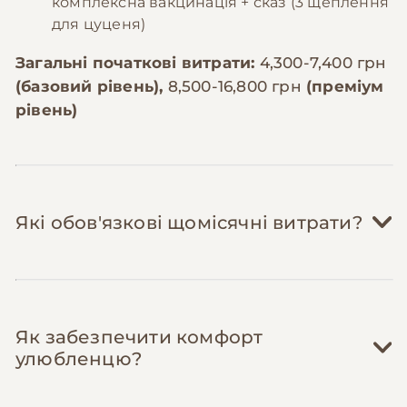
комплексна вакцинація + сказ (3 щеплення
для цуценя)
Загальні початкові витрати:
4,300-7,400 грн
(базовий рівень),
8,500-16,800 грн
(преміум
рівень)
Які обов'язкові щомісячні витрати?
Корм:
1,200-2,500 грн/міс
Як забезпечити комфорт
Гаванський бішон важить 4-7 кг і
улюбленцю?
потребує 80-120г корму на день.
Преміум-корм для дрібних порід коштує