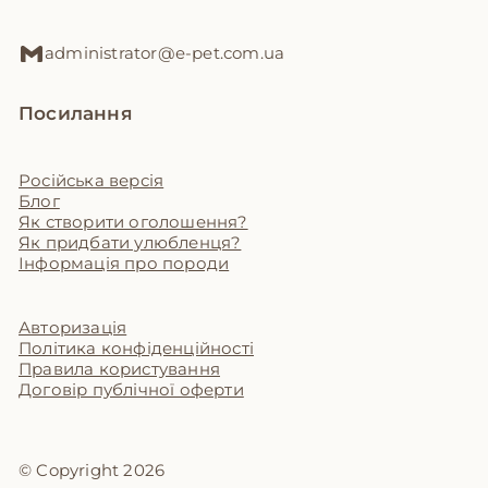
плетеними канатиками з тканини та
пляшками з ласощами всередині. Це
administrator@e-pet.com.ua
безкоштовно і цікаво для собаки.
Регулярно вичісуйте шерсть (щодня)
— це
Посилання
запобігає утворенню колтунів та зменшує
потребу в частих візитах до грумера.
Російська версія
Якісний гребінець та пуходерка (разом
Блог
600-800 грн) окупляться за кілька місяців.
Як створити оголошення?
Приєднуйтесь до спільнот власників
Як придбати улюбленця?
породи
— у Facebook та Telegram є групи,
Інформація про породи
де діляться перевіреними недорогими
ветеринарами, купують корми гуртом зі
Авторизація
знижкою та обмінюються одягом і
Політика конфіденційності
аксесуарами, з яких виріс улюбленець.
Правила користування
Договір публічної оферти
© Copyright 2026