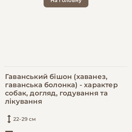
На головну
Гаванський бішон (хаванез,
гаванська болонка) - характер
собак, догляд, годування та
лікування
22-29 см