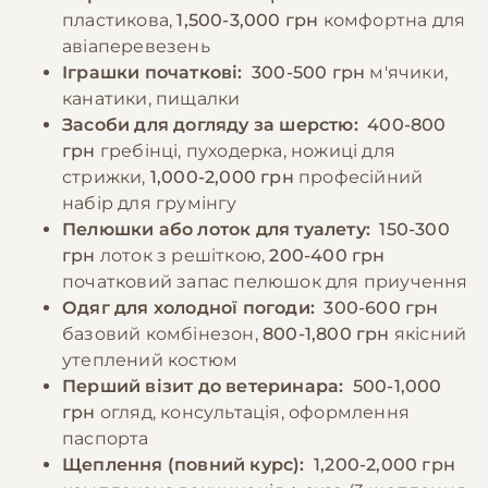
пластикова,
1,500-3,000 грн
комфортна для
авіаперевезень
Іграшки початкові:
300-500 грн
м'ячики,
канатики, пищалки
Засоби для догляду за шерстю:
400-800
грн
гребінці, пуходерка, ножиці для
стрижки,
1,000-2,000 грн
професійний
набір для грумінгу
Пелюшки або лоток для туалету:
150-300
грн
лоток з решіткою,
200-400 грн
початковий запас пелюшок для приучення
Одяг для холодної погоди:
300-600 грн
базовий комбінезон,
800-1,800 грн
якісний
утеплений костюм
Перший візит до ветеринара:
500-1,000
грн
огляд, консультація, оформлення
паспорта
Щеплення (повний курс):
1,200-2,000 грн