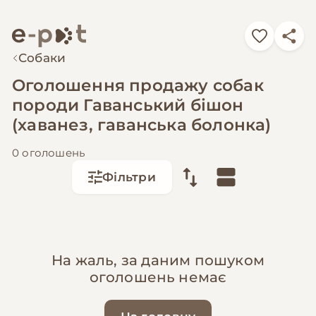
Собаки
Оголошення продажу собак
породи Гаванський бішон
(хаванез, гаванська болонка)
0 оголошень
Фільтри
На жаль, за даним пошуком
оголошень немає