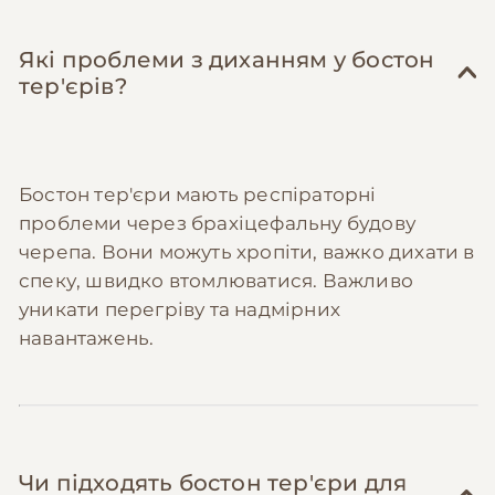
міс
на ветеринарний резерв для покриття
зубну щітку та пасту для собак (200-300
планових витрат та створення фонду на
грн одноразово) і чистіть зуби 3-4 рази на
Які проблеми з диханням у бостон
випадок проблем з диханням, очима чи
тиждень. Це відстрочить потребу в дорогій
тер'єрів?
іншими породними особливостями.
професійній чистці на 1-2 роки.
Організуйте активні прогулянки та ігри
—
бостони дуже енергійні, але не
потребують багатокілометрових пробіжок.
Бостон тер'єри мають респіраторні
2-3 години активних ігор на день вдома та
проблеми через брахіцефальну будову
на вулиці замінять дорогі курси аджиліті та
черепа. Вони можуть хропіти, важко дихати в
зменшать потребу в постійному оновленні
іграшок.
спеку, швидко втомлюватися. Важливо
уникати перегріву та надмірних
навантажень.
Чи підходять бостон тер'єри для