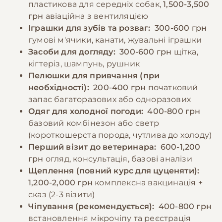
пластикова для середніх собак,
1,500-3,500
грн
авіаційна з вентиляцією
Іграшки для зубів та розваг:
300-600 грн
гумові м'ячики, канати, жувальні іграшки
Засоби для догляду:
300-600 грн
щітка,
кігтеріз, шампунь, рушник
Пелюшки для привчання (при
необхідності):
200-400 грн
початковий
запас багаторазових або одноразових
Одяг для холодної погоди:
400-800 грн
базовий комбінезон або светр
(короткошерста порода, чутлива до холоду)
Перший візит до ветеринара:
600-1,200
грн
огляд, консультація, базові аналізи
Щеплення (повний курс для цуценяти):
1,200-2,000 грн
комплексна вакцинація +
сказ (2-3 візити)
Чіпування (рекомендується):
400-800 грн
встановлення мікрочіпу та реєстрація