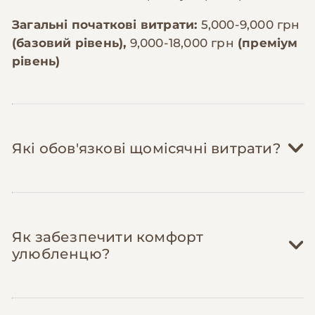
Загальні початкові витрати:
5,000-9,000 грн
(базовий рівень),
9,000-18,000 грн
(преміум
рівень)
Які обов'язкові щомісячні витрати?
Корм:
1,200-2,500 грн/міс
Як забезпечити комфорт
Бостон тер'єр (вага 6-11 кг) потребує 120-
улюбленцю?
200г сухого корму на день. Преміум-
корм для середніх порід коштує 800-
1,400 грн за 5кг. На місяць потрібно 4-6
кг корму. Важливо обирати корм для