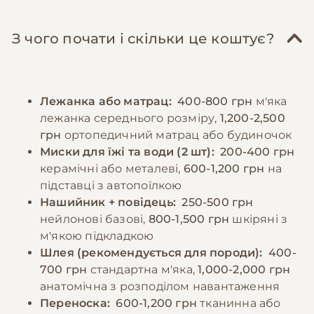
годуванні раціон повинен включати
температурних перепадів, тому в холодну
нежирне м'ясо (курка, індичка, яловичина),
пору року їм потрібен теплий одяг, а в спеку
З чого почати і скільки це коштує?
варені овочі, крупи (рис, гречка). Важливо
слід уникати тривалого перебування на
додавати в їжу необхідні вітаміни та
сонці. Фізична активність повинна бути
мінерали. Годувати дорослого собаку
помірною, з щоденними прогулянками та
Лежанка або матрац:
400-800 грн
м'яка
рекомендується 2-3 рази на день,
ігровими сесіями.
лежанка середнього розміру,
1,200-2,500
дотримуючись регулярного графіку та
грн
ортопедичний матрац або будиночок
контролюючи розмір порцій, оскільки
−10% на зоотовари
Миски для їжі та води (2 шт):
200-400 грн
🎁
бостон тер'єри схильні до ожиріння. Чиста
За промокодом E-PET
керамічні або металеві,
600-1,200 грн
на
свіжа вода повинна бути доступна постійно.
підставці з автопоїлкою
Нашийник + повідець:
250-500 грн
нейлонові базові,
800-1,500 грн
шкіряні з
−10% на зоотовари
🎁
За промокодом E-PET
м'якою підкладкою
Шлея (рекомендується для породи):
400-
700 грн
стандартна м'яка,
1,000-2,000 грн
анатомічна з розподілом навантаження
Переноска:
600-1,200 грн
тканинна або