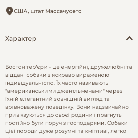
США, штат Массачусетс
Характер
Бостон тер'єри - це енергійні, дружелюбні та
віддані собаки з яскраво вираженою
індивідуальністю. Їх часто називають
"американськими джентльменами" через
їхній елегантний зовнішній вигляд та
врівноважену поведінку. Вони надзвичайно
прив'язуються до своєї родини і прагнуть
постійно бути поруч з господарями. Собаки
цієї породи дуже розумні та кмітливі, легко