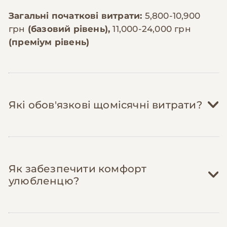
Загальні початкові витрати:
5,800-10,900
грн
(базовий рівень),
11,000-24,000 грн
(преміум рівень)
Які обов'язкові щомісячні витрати?
Корм:
2,000-4,000 грн/міс
Як забезпечити комфорт
Австралійські вівчарки — активні
улюбленцю?
собаки середнього розміру (18-25 кг),
яким потрібно 300-400г корму преміум
або супер-преміум класу на день.
Якісний корм для активних порід коштує
Ласощі для дресирування:
300-600 грн/