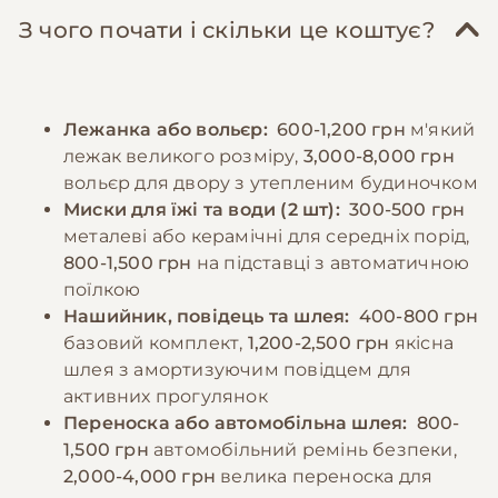
та омега-6 жирні кислоти для підтримки
через тренування, ігри на розвиток інтелекту
З чого почати і скільки це коштує?
здоров'я шкіри та шерсті. Через високу
та різноманітні завдання. Регулярно
активність породи, калорійність раціону
перевіряйте та чистіть вуха, підстригайте
повинна бути відповідною, але слід уникати
кігті кожні 2-3 тижні, слідкуйте за станом
Лежанка або вольєр:
600-1,200 грн
м'який
перегодовування. Щенята потребують
зубів.
лежак великого розміру,
3,000-8,000 грн
особливого харчування з підвищеним
вольєр для двору з утепленим будиночком
вмістом білка та кальцію для правильного
−10% на зоотовари
Миски для їжі та води (2 шт):
300-500 грн
🎁
розвитку кісток та м'язів. Завжди повинен
За промокодом E-PET
металеві або керамічні для середніх порід,
бути доступ до свіжої води.
800-1,500 грн
на підставці з автоматичною
поїлкою
Нашийник, повідець та шлея:
400-800 грн
−10% на зоотовари
🎁
За промокодом E-PET
базовий комплект,
1,200-2,500 грн
якісна
шлея з амортизуючим повідцем для
активних прогулянок
Переноска або автомобільна шлея:
800-
1,500 грн
автомобільний ремінь безпеки,
2,000-4,000 грн
велика переноска для