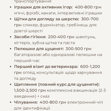
транспортування
Іграшки для активних ігор:
400-800 грн
м'ячі, фрізбі, канати, інтерактивні іграшки
Щітки для догляду за шерстю:
300-700
грн
сликер, фурмінатор, гребінець для
довгої шерсті
Засоби гігієни:
200-400 грн
шампунь,
кігтеріз, зубна щітка та паста
Пелюшки для цуценят:
300-500 грн
багаторазові або одноразові пелюшки на
перший час
Перший візит до ветеринара:
600-1,200
грн
огляд, консультація щодо харчування
та догляду
Щеплення (повний курс для цуценяти):
1,500-2,500 грн
комплексна вакцинація (2-3
введення) + сказ
Чіпування:
400-800 грн
електронний чіп
для ідентифікації