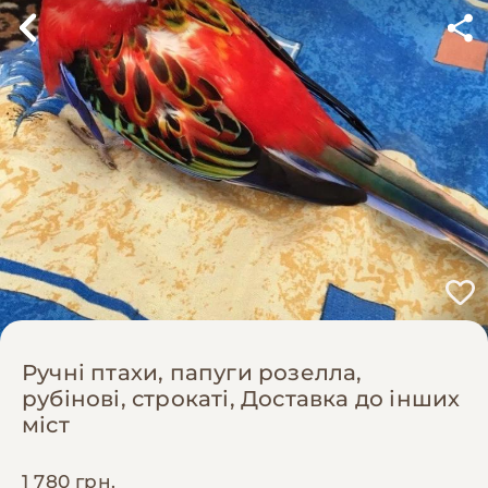
Ручні птахи, папуги розелла,
рубінові, строкаті, Доставка до інших
міст
1 780 грн.