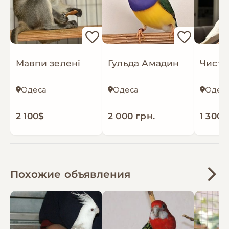
Мавпи зелені
Гульда Амадин
Одеса
Одеса
Одес
2 100$
2 000 грн.
1 300 
Похожие объявления