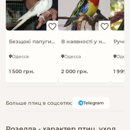
Безщокі папуги корела, самки та самці
В наявності у нас дивовижний папуга Розелла
Одесса
Одесса
Одес
1 500 грн.
2 000 грн.
1 999 
Больше птиц в соцсетях:
Telegram
Розелла - характер птиц, уход,