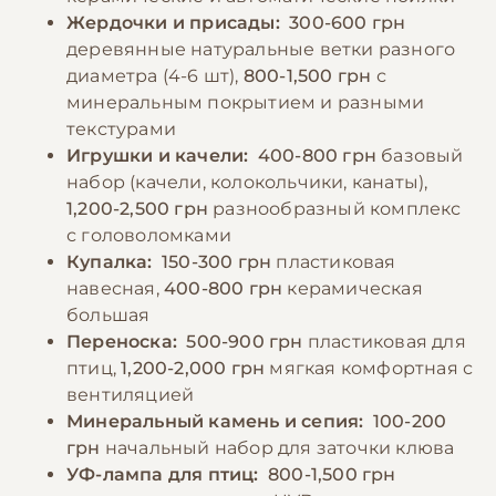
свежей чистой воде и минеральным
Жердочки и присады:
300-600 грн
добавкам, таким как кальциевый камень
деревянные натуральные ветки разного
или минеральная смесь.
диаметра (4-6 шт),
800-1,500 грн
с
минеральным покрытием и разными
текстурами
−10% на зоотовары
🎁
Игрушки и качели:
400-800 грн
базовый
По промокоду E-PET
набор (качели, колокольчики, канаты),
1,200-2,500 грн
разнообразный комплекс
с головоломками
Купалка:
150-300 грн
пластиковая
навесная,
400-800 грн
керамическая
большая
Переноска:
500-900 грн
пластиковая для
птиц,
1,200-2,000 грн
мягкая комфортная с
вентиляцией
Минеральный камень и сепия:
100-200
грн
начальный набор для заточки клюва
УФ-лампа для птиц:
800-1,500 грн