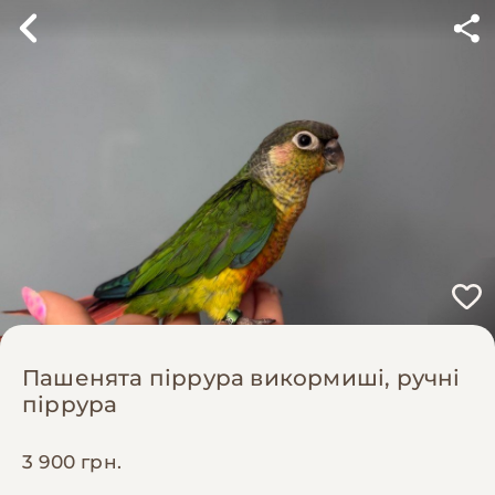
Пашенята піррура викормиші, ручні
піррура
3 900 грн.