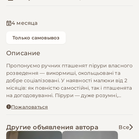
4 месяца
Только самовывоз
Описание
Пропонуємо ручних пташенят пірури власного
розведення — викормиші, окольцьовані та
добре соціалізовані. У наявності малюки від 2
місяців: як повністю самостійні, так і пташенята
на догодовуванні. Пірури — дуже розумні,
контактні та цікаві папуги, які швидко
Пожаловаться
прив’язуються до людини, люблять увагу та
активно взаємодіють зі своїм власником. Вони
мають високий інтелект, грайливий характер і
Другие объявления автора
Все
при цьому зазвичай більш спокійні у поведінці,