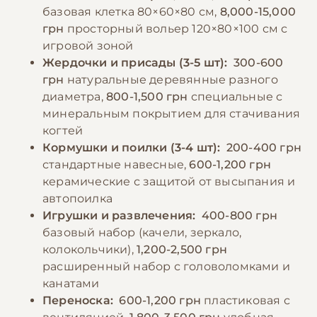
раз в 2-3 месяца. Важно поддерживать
базовая клетка 80×60×80 см,
8,000-15,000
минеральный камень и сепию для
оптимальную температуру в помещении
грн
просторный вольер 120×80×100 см с
поддержания здорового клюва и
(20-25°C) и избегать сквозняков.
игровой зоной
правильного обмена веществ. Свежая вода
Жердочки и присады (3-5 шт):
300-600
должна быть доступна постоянно и
грн
натуральные деревянные разного
−10% на зоотовары
🎁
меняться дважды в день. При содержании в
По промокоду E-PET
диаметра,
800-1,500 грн
специальные с
домашних условиях может потребоваться
минеральным покрытием для стачивания
дополнительная витаминизация рациона.
когтей
Кормушки и поилки (3-4 шт):
200-400 грн
стандартные навесные,
600-1,200 грн
−10% на зоотовары
🎁
керамические с защитой от высыпания и
По промокоду E-PET
автопоилка
Игрушки и развлечения:
400-800 грн
базовый набор (качели, зеркало,
колокольчики),
1,200-2,500 грн
расширенный набор с головоломками и
канатами
Переноска:
600-1,200 грн
пластиковая с