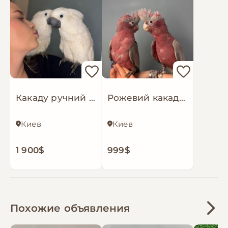
ніж багато інших видів папуг.Вартість залежить
від віку, статі, окрасу та кількості.
Також у наявності великий вибір товарів для
папуг: клітки та вольєри, іграшки, жердинки,
корми й ласощі, гранульоване харчування,
шлейки для прогулянок, памперси для птахів,
захисні сітки на клітки, а також вітаміни, кальцій
і мінерали для правильного розвитку та
Какаду ручний папуга, білий папуга какаду
Рожевий какаду, ручний яскравий какаду
здоров’я папуг.
Організована доставка по Україні та країнах
Європи, деталі уточнюйте
Киев
Киев
1 900$
999$
Похожие объявления