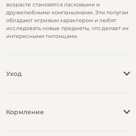
возрасте становятся ласковыми и
дружелюбными компаньонами. Эти попугаи
обладают игривым характером и любят
исследовать новые предметы, что делает их
интересными питомцами.
Уход
Уход за калитой-монахом требует создания
просторной клетки размером минимум
Кормление
60х40х40 см, оснащенной разнообразными
жердочками разного диаметра для
поддержания здоровья лап. Необходимо