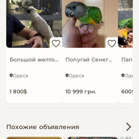
Большой желтохолый какаду, красивый
Попугай Сенегал молодой окольцованный
Одеса
Одеса
Одес
1 800$
10 999 грн.
600$
Похожие объявления