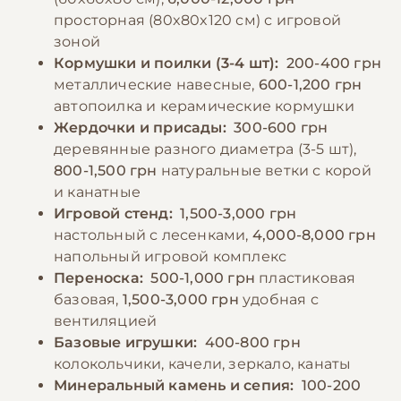
меняться дважды в день. Можно давать
ежедневно проводя с ней не менее часа
просторная (80x80x120 см) с игровой
пророщенные зерна как источник
вне клетки под присмотром.
зоной
дополнительных витаминов. Следует
Кормушки и поилки (3-4 шт):
200-400 грн
избегать авокадо, шоколада, кофе и
металлические навесные,
600-1,200 грн
−10% на зоотовары
🎁
соленой пищи, которые могут быть
По промокоду E-PET
автопоилка и керамические кормушки
токсичны для птиц.
Жердочки и присады:
300-600 грн
деревянные разного диаметра (3-5 шт),
800-1,500 грн
натуральные ветки с корой
−10% на зоотовары
🎁
и канатные
По промокоду E-PET
Игровой стенд:
1,500-3,000 грн
настольный с лесенками,
4,000-8,000 грн
напольный игровой комплекс
Переноска:
500-1,000 грн
пластиковая
базовая,
1,500-3,000 грн
удобная с
вентиляцией
Базовые игрушки:
400-800 грн
колокольчики, качели, зеркало, канаты
Минеральный камень и сепия:
100-200