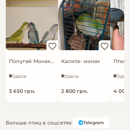
Попугай Монах, птенцы калиты, выкормыши Квакеры
Калита- монах
Одеса
Одеса
Одес
3 650 грн.
2 800 грн.
4 000 
Больше птиц в соцсетях:
Telegram