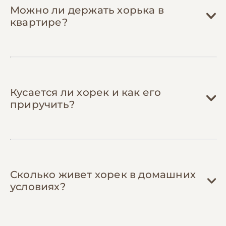
Используйте пеленки вместо
Можно ли держать хорька в
наполнителя
— одноразовые
квартире?
впитывающие пеленки (350-500 грн за
упаковку 60 шт) или многоразовые
тканевые. Некоторые хорьки хорошо к
ним приучаются, это удобнее для уборки
и иногда дешевле наполнителя.
Кусается ли хорек и как его
приручить?
Сколько живет хорек в домашних
условиях?