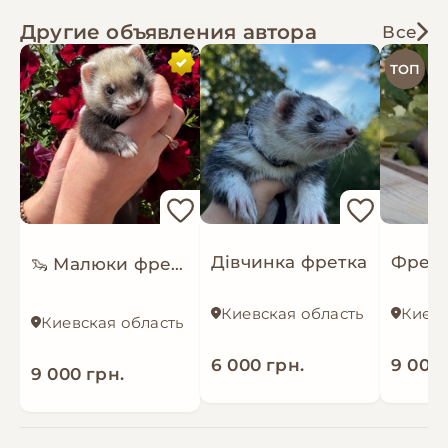
Пиши в особисті 📩
Другие объявления автора
Все
ТОП
Дівчинка фретка
🦦 Малюки фретки шукають найкращу родину! ❤️
Киевская область
Киевс
Киевская область
6 000 грн.
9 000 
9 000 грн.