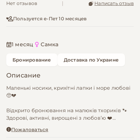
Нет отзывов
|
Написать отзыв
Пользуется е-Пет 10 месяцев
1 месяц
Самка
Бронирование
Доставка по Украине
Описание
Маленькі носики, крихітні лапки і море любові
🥺💔
Відкрито бронювання на малюків тхориків 🐾
Здорові, активні, вирощені з любов’ю ❤️
Чудово підходять як для душі, так і для сім’ї
Пожаловаться
Консультація та підтримка після покупки