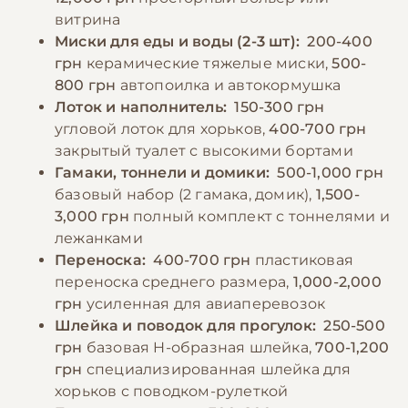
фонтанчик, так как многие тхоры
Также следует регулярно проветривать
витрина
предпочитают проточную воду. При смене
помещение и поддерживать комфортную
Миски для еды и воды (2-3 шт):
200-400
рациона необходимо делать это
температуру 18-22°C.
грн
керамические тяжелые миски,
500-
постепенно, чтобы избежать расстройства
800 грн
автопоилка и автокормушка
пищеварения.
Лоток и наполнитель:
150-300 грн
−10% на зоотовары
🎁
угловой лоток для хорьков,
400-700 грн
По промокоду E-PET
закрытый туалет с высокими бортами
−10% на зоотовары
🎁
Гамаки, тоннели и домики:
500-1,000 грн
По промокоду E-PET
базовый набор (2 гамака, домик),
1,500-
3,000 грн
полный комплект с тоннелями и
лежанками
Переноска:
400-700 грн
пластиковая
переноска среднего размера,
1,000-2,000
грн
усиленная для авиаперевозок
Шлейка и поводок для прогулок:
250-500
грн
базовая H-образная шлейка,
700-1,200
грн
специализированная шлейка для
хорьков с поводком-рулеткой