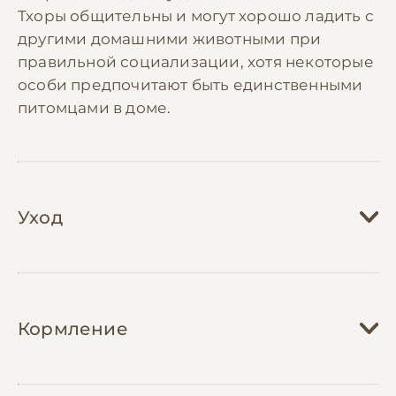
Тхоры общительны и могут хорошо ладить с
другими домашними животными при
правильной социализации, хотя некоторые
особи предпочитают быть единственными
питомцами в доме.
Уход
Уход за тхором требует особого внимания и
регулярности. Животному необходимо
Кормление
просторное многоуровневое жилище с
несколькими укромными местами для сна и
отдыха. Клетка должна быть оборудована