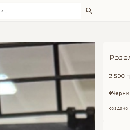
Розе
2 500 
Черни
создано 