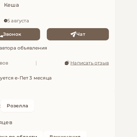
Кеша
5 августа
Звонок
Чат
 автора объявления
ывов
|
Написать отзыв
уется е-Пет 3 месяца
:
Розелла
яцев
вка по области
Вакцинация