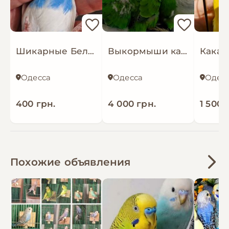
Шикарные Бело -голубые попугайчи
Выкормыши калита- монаха
Одесса
Одесса
Одес
400 грн.
4 000 грн.
1 500 
Похожие объявления