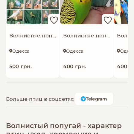
Волнистые попугаи
Волнистые попугайчики разных окрасов
Одесса
Одесса
Одес
500 грн.
400 грн.
400 г
Больше птиц в соцсетях:
Telegram
Волнистый попугай - характер
птиц, уход, кормление и