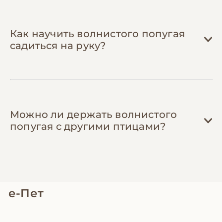
смесей (экономия до 40%), промокодами
на товары и контактами недорогих
орнитологов. Опытные владельцы
Как научить волнистого попугая
подскажут, на чем можно сэкономить без
садиться на руку?
вреда для птицы.
Можно ли держать волнистого
попугая с другими птицами?
е-Пет