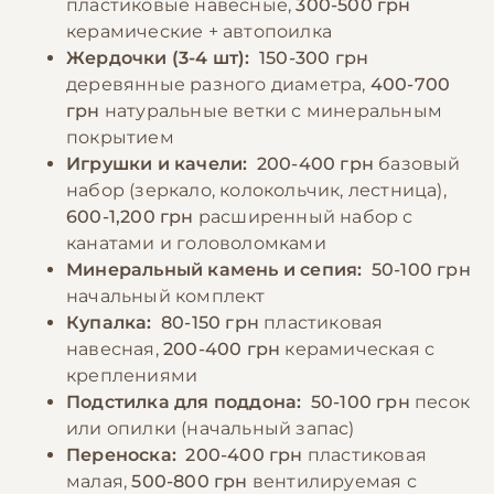
пластиковые навесные,
300-500 грн
период линьки или размножения можно
керамические + автопоилка
добавлять в рацион вареное яйцо или
Жердочки (3-4 шт):
150-300 грн
−10% на зоотовары
🎁
специальные витаминные добавки.
По промокоду E-PET
деревянные разного диаметра,
400-700
грн
натуральные ветки с минеральным
покрытием
−10% на зоотовары
🎁
Игрушки и качели:
200-400 грн
базовый
По промокоду E-PET
набор (зеркало, колокольчик, лестница),
600-1,200 грн
расширенный набор с
канатами и головоломками
Минеральный камень и сепия:
50-100 грн
начальный комплект
Купалка:
80-150 грн
пластиковая
навесная,
200-400 грн
керамическая с
креплениями
Подстилка для поддона:
50-100 грн
песок
или опилки (начальный запас)
Переноска:
200-400 грн
пластиковая
малая,
500-800 грн
вентилируемая с