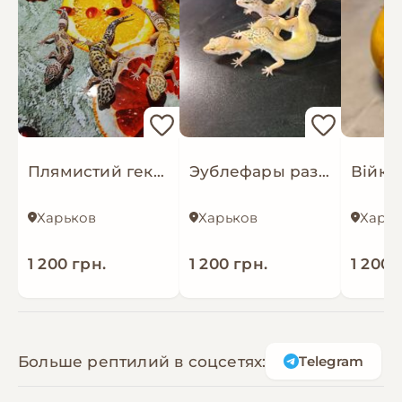
Плямистий гекон Еублефар для новачків відправки
Эублефары разных морф большой выбор
Харьков
Харьков
Харь
1 200 грн.
1 200 грн.
1 200 
Больше рептилий в соцсетях:
Telegram