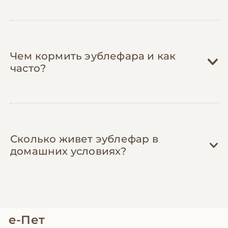
адекватными ценами и организуют
совместные закупки корма.
Чем кормить эублефара и как
часто?
Сколько живет эублефар в
домашних условиях?
е-Пет