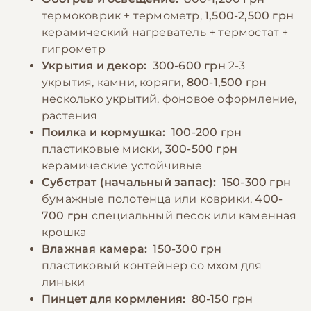
повышения их пищевой ценности. В
небольшой влажной камеры, помогающей
термоковрик + термометр,
1,500-2,500 грн
террариуме всегда должна быть неглубокая
при линьке. Влажность воздуха должна
керамический нагреватель + термостат +
поилка с чистой водой, хотя еублефары
поддерживаться на уровне 40-50%.
гигрометр
получают большую часть влаги из пищи.
Террариум необходимо регулярно чистить,
Укрытия и декор:
300-600 грн
2-3
Беременным самкам и растущим особям
удаляя продукты жизнедеятельности и
укрытия, камни, коряги,
800-1,500 грн
требуется увеличенное количество
несколько укрытий, фоновое оформление,
остатки пищи. Важно также следить за
кальция.
растения
процессом линьки и при необходимости
Поилка и кормушка:
100-200 грн
помогать животному, создавая
пластиковые миски,
300-500 грн
дополнительную влажность.
−10% на зоотовары
🎁
керамические устойчивые
По промокоду E-PET
Субстрат (начальный запас):
150-300 грн
−10% на зоотовары
🎁
бумажные полотенца или коврики,
400-
По промокоду E-PET
700 грн
специальный песок или каменная
крошка
Влажная камера:
150-300 грн
пластиковый контейнер со мхом для
линьки
Пинцет для кормления:
80-150 грн