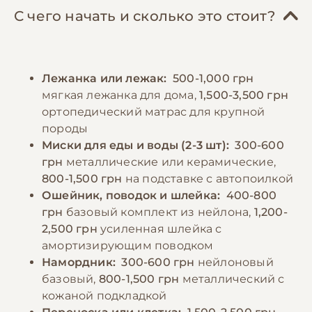
составлять нежирное мясо (говядина,
и когтей. Хаски плохо переносят жару,
С чего начать и сколько это стоит?
курица, индейка) – около 50% рациона,
поэтому в теплое время года необходимо
субпродукты (20%), крупы (рис, гречка –
обеспечить доступ к прохладному месту и
20%) и овощи (10%). Важно помнить, что
достаточному количеству свежей воды.
Лежанка или лежак:
500-1,000 грн
хаски склонны к перееданию, поэтому
Территория для содержания должна быть
мягкая лежанка для дома,
1,500-3,500 грн
необходимо строго контролировать порции
надежно огорожена, так как эти собаки
ортопедический матрас для крупной
и придерживаться регулярного графика
известны своей способностью к побегам и
породы
кормления. Рекомендуется кормить
высокой прыгучестью.
Миски для еды и воды (2-3 шт):
300-600
взрослую собаку 2 раза в день. Особое
грн
металлические или керамические,
внимание следует уделять доступу к свежей
800-1,500 грн
на подставке с автопоилкой
−10% на зоотовары
🎁
воде, особенно в периоды повышенных
Ошейник, поводок и шлейка:
400-800
По промокоду E-PET
физических нагрузок или в жаркую погоду.
грн
базовый комплект из нейлона,
1,200-
2,500 грн
усиленная шлейка с
амортизирующим поводком
−10% на зоотовары
🎁
Намордник:
300-600 грн
нейлоновый
По промокоду E-PET
базовый,
800-1,500 грн
металлический с
кожаной подкладкой