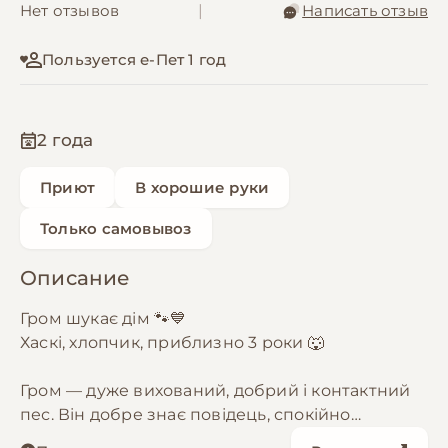
Нет отзывов
|
Написать отзыв
Пользуется е-Пет 1 год
2 года
Приют
В хорошие руки
Только самовывоз
Описание
Гром шукає дім 🐾💙
Хаскі, хлопчик, приблизно 3 роки 🐺
Гром — дуже вихований, добрий і контактний
пес. Він добре знає повідець, спокійно
поводиться на прогулянках, слухняний і