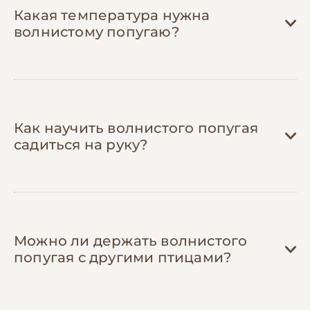
полезнее пластиковых и не требуют
Какая температура нужна
затрат.
волнистому попугаю?
Вступите в сообщества владельцев
попугаев
— в группах Telegram и Facebook
делятся рецептами домашних кормовых
смесей (экономия до 40%), промокодами
на товары и контактами недорогих
орнитологов. Опытные владельцы
Как научить волнистого попугая
подскажут, на чем можно сэкономить без
садиться на руку?
вреда для птицы.
Можно ли держать волнистого
попугая с другими птицами?