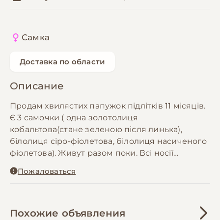
Самка
Доставка по области
Описание
Продам хвилястих папужок підлітків 11 місяців.
Є 3 самочки ( одна золотолиця
кобальтова(стане зеленою після линька),
білолиця сіро-фіолетова, білолиця насиченого
фіолетова). Живут разом поки. Всі носії
чубатого гена від батька. Мати райдужна
Пожаловаться
фіолетова.
Привчені до овочей, починають самі гуляти.
Пишіть обов'язково всім відповім. Ціна самки
по 500.
Похожие объявления