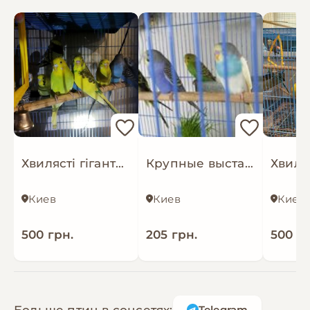
Тільки відповідальним людям!
Є телеграм
Хвилясті гіганти виставкові папуги
Крупные выставочные попуги, клетки, корма
Киев
Киев
Киев
500 грн.
205 грн.
500 гр
Больше птиц в соцсетях:
Telegram