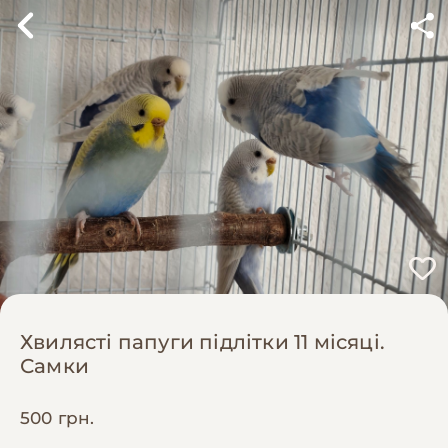
Хвилясті папуги підлітки 11 місяці.
Самки
500 грн.