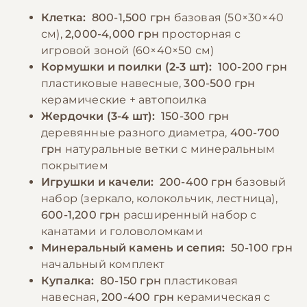
Для дополнительной минеральной
папугая теплой водой для поддержания
Клетка:
800-1,500 грн
базовая (50×30×40
подкормки используйте специальный
здоровья оперения, особенно во время
см),
2,000-4,000 грн
просторная с
минеральный камень или сепию. Нельзя
линьки. Избегайте использования духов,
игровой зоной (60×40×50 см)
давать папугам авокадо, шоколад, кофе,
освежителей воздуха и тефлоновой посуды
Кормушки и поилки (2-3 шт):
100-200 грн
алкоголь, соленые и жареные продукты. В
рядом с птицей.
пластиковые навесные,
300-500 грн
период линьки или размножения можно
керамические + автопоилка
добавлять в рацион вареное яйцо или
Жердочки (3-4 шт):
150-300 грн
−10% на зоотовары
🎁
специальные витаминные добавки.
По промокоду E-PET
деревянные разного диаметра,
400-700
грн
натуральные ветки с минеральным
покрытием
−10% на зоотовары
🎁
Игрушки и качели:
200-400 грн
базовый
По промокоду E-PET
набор (зеркало, колокольчик, лестница),
600-1,200 грн
расширенный набор с
канатами и головоломками
Минеральный камень и сепия:
50-100 грн
начальный комплект
Купалка:
80-150 грн
пластиковая
навесная,
200-400 грн
керамическая с