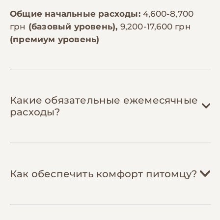
Общие начальные расходы:
4,600-8,700
грн
(базовый уровень),
9,200-17,600 грн
(премиум уровень)
Какие обязательные ежемесячные
расходы?
Корм:
800-1,500 грн/мес
Как обеспечить комфорт питомцу?
Аффенпинчеры весят 3-6 кг и
нуждаются в 60-100г корма в день.
Качественный корм для мелких пород
стоит 400-700 грн за 2кг. В месяц
Лакомства:
150-350 грн/мес