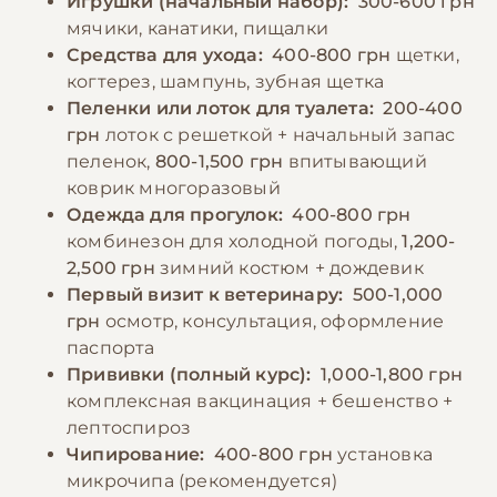
Игрушки (начальный набор):
300-600 грн
мячики, канатики, пищалки
Средства для ухода:
400-800 грн
щетки,
когтерез, шампунь, зубная щетка
Пеленки или лоток для туалета:
200-400
грн
лоток с решеткой + начальный запас
пеленок,
800-1,500 грн
впитывающий
коврик многоразовый
Одежда для прогулок:
400-800 грн
комбинезон для холодной погоды,
1,200-
2,500 грн
зимний костюм + дождевик
Первый визит к ветеринару:
500-1,000
грн
осмотр, консультация, оформление
паспорта
Прививки (полный курс):
1,000-1,800 грн
комплексная вакцинация + бешенство +
лептоспироз
Чипирование:
400-800 грн
установка
микрочипа (рекомендуется)