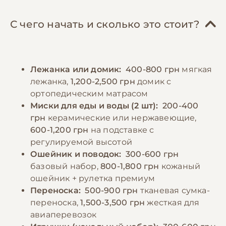
Важно следить за размером порций, так как
Несмотря на маленький размер, этим
эта порода склонна к перееданию и набору
собакам необходимы регулярные
С чего начать и сколько это стоит?
лишнего веса. Необходимо обеспечить
физические нагрузки и прогулки для
постоянный доступ к свежей воде. Следует
поддержания хорошей формы и
избегать кормления со стола и давать
психологического здоровья. Зубы требуют
Лежанка или домик:
400-800 грн
мягкая
собаке человеческую пищу, так как это
особого внимания - их нужно чистить
лежанка,
1,200-2,500 грн
домик с
может привести к проблемам с
минимум 2-3 раза в неделю.
ортопедическим матрасом
пищеварением и ожирению. Важно
Миски для еды и воды (2 шт):
200-400
учитывать, что аффенпинчеры могут быть
−10% на зоотовары
грн
керамические или нержавеющие,
🎁
привередливы в еде, поэтому стоит найти
По промокоду E-PET
600-1,200 грн
на подставке с
подходящий именно вашему питомцу тип
регулируемой высотой
корма.
Ошейник и поводок:
300-600 грн
базовый набор,
800-1,800 грн
кожаный
ошейник + рулетка премиум
−10% на зоотовары
🎁
Переноска:
500-900 грн
тканевая сумка-
По промокоду E-PET
переноска,
1,500-3,500 грн
жесткая для
авиаперевозок