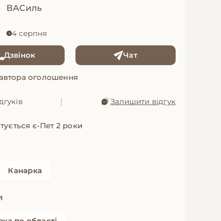
ВАСиль
4 серпня
Дзвінок
Чат
 автора оголошення
дгуків
|
Залишити відгук
тується є-Пет 2 роки
Канарка
и
вка по області