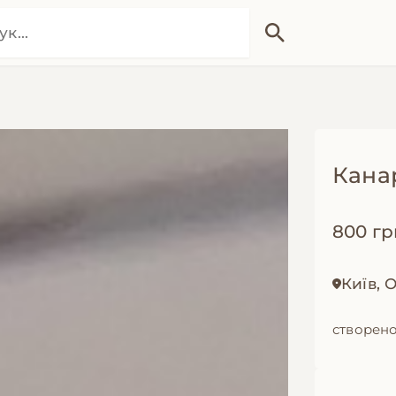
Кана
800 гр
Київ,
створено