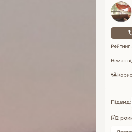
Рейтинг
Немає ві
Корис
Підвид:
2 рок
Доста