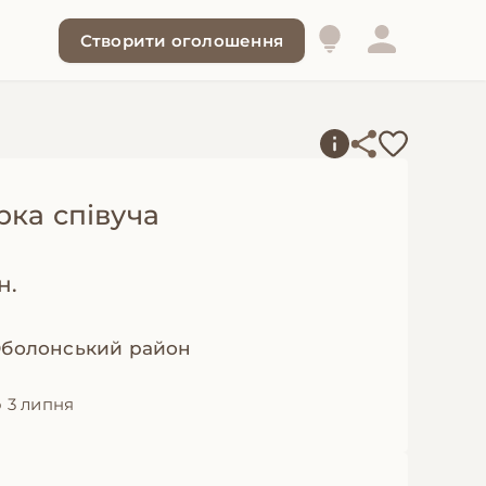
Створити оголошення
рка співуча
н.
 Оболонський район
 3 липня