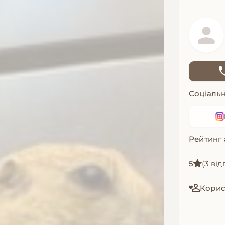
Соціальн
Рейтинг
5
(3 від
Корис