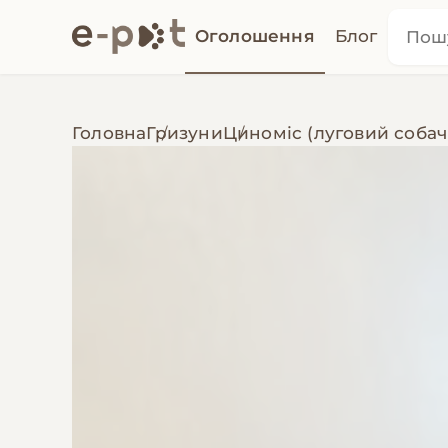
Оголошення
Блог
Головна
Гризуни
Циноміс (луговий собач