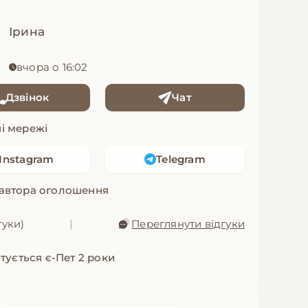
Ірина
вчора о 16:02
Дзвінок
Чат
і мережі
Instagram
Telegram
 автора оголошення
гуки)
|
Переглянути відгуки
тується є-Пет 2 роки