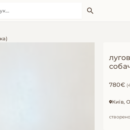
ка)
лугов
соба
780€
(
Київ,
створено