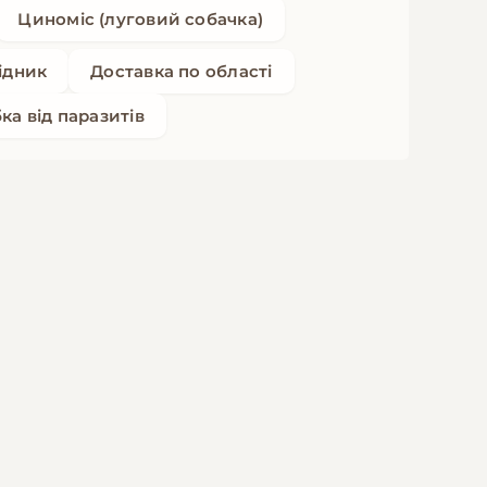
Циноміс (луговий собачка)
ідник
Доставка по області
ка від паразитів
Відхилено