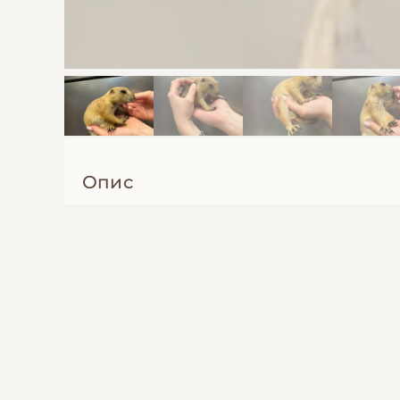
Опис
Лугова собачка - невелике звірятко з к
та тілом в р-ні 35см. Візуально трохи схож
Тривалість життя 7 років (в природному се
Раціон лугового собачки складається з рі
днями безперервно.
Лугові собачки вдень не сплять, а на ні
норах. Їх природне довкілля-прерії.
Поскаржитись на оголошення
лугові собачки - дуже соціалізовані і ств
Інші оголошення автора
землею у вигляді безлічі довгих тунелів т