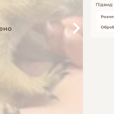
Підвид:
Розпл
ено
Оброб