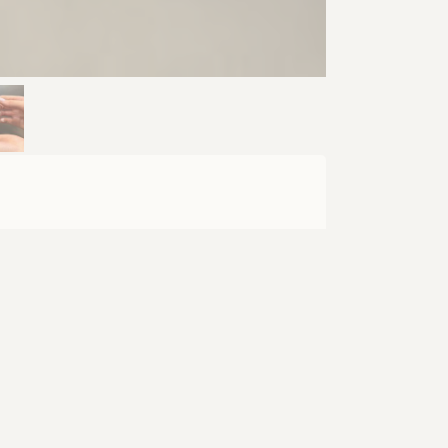
оричнево-бурим забарвленням хутра
і на бабака. Самці більші за самок.
редовищі) 11-14 років (у неволі).
зних трав, які вони можуть поїдати
ч ховаються в побудованих ними ж
орюють свого роду поліси під
а нір, де мешкає багато різних