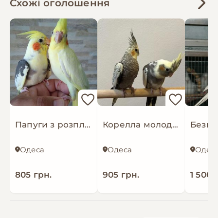
Схожі оголошення
Папуги з розплідника Корелла ручні, папуги, що говорять
Корелла молоді та ручні папуги пташенятка, клітки у наявності
Одеса
Одеса
Одес
805 грн.
905 грн.
1 500 