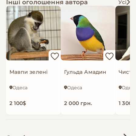
Інші оголошення автора
Усі
Мавпи зелені
Гульда Амадин
Одеса
Одеса
Одес
2 100$
2 000 грн.
1 300 