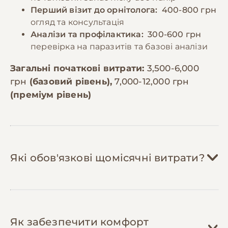
Перший візит до орнітолога:
400-800 грн
огляд та консультація
Аналізи та профілактика:
300-600 грн
перевірка на паразитів та базові аналізи
Загальні початкові витрати:
3,500-6,000
грн
(базовий рівень),
7,000-12,000 грн
(преміум рівень)
Які обов'язкові щомісячні витрати?
Зернова суміш:
300-600 грн/міс
Як забезпечити комфорт
Корела з'їдає 30-40г корму на день.