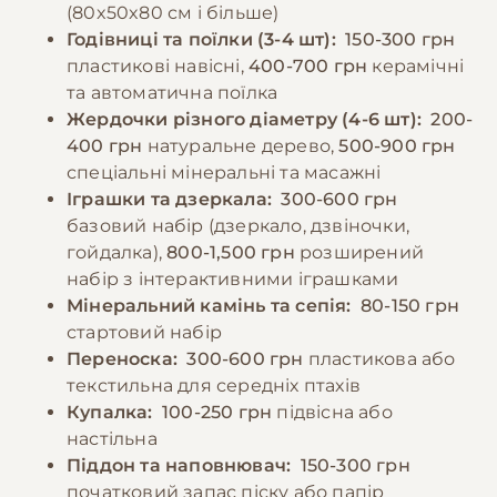
(80x50x80 см і більше)
продуктів, які можуть бути шкідливими для
−10% на зоотовари
Годівниці та поїлки (3-4 шт):
150-300 грн
🎁
папуг: авокадо, шоколад, кофеїн, алкоголь,
За промокодом E-PET
пластикові навісні,
400-700 грн
керамічні
солоні та жирні продукти.
та автоматична поїлка
Жердочки різного діаметру (4-6 шт):
200-
400 грн
натуральне дерево,
500-900 грн
−10% на зоотовари
🎁
За промокодом E-PET
спеціальні мінеральні та масажні
Іграшки та дзеркала:
300-600 грн
базовий набір (дзеркало, дзвіночки,
гойдалка),
800-1,500 грн
розширений
набір з інтерактивними іграшками
Мінеральний камінь та сепія:
80-150 грн
стартовий набір
Переноска:
300-600 грн
пластикова або
текстильна для середніх птахів
Купалка:
100-250 грн
підвісна або
настільна
Піддон та наповнювач:
150-300 грн
початковий запас піску або папір