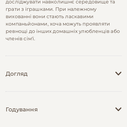
досліджувати навколишнє середовище та
грати з іграшками. При належному
вихованні вони стають ласкавими
компаньйонами, хоча можуть проявляти
ревнощі до інших домашніх улюбленців або
членів сім'ї.
Догляд
Догляд за корелами вимагає створення
відповідних умов утримання. Клітка повинна
Годування
бути достатньо просторою (мінімум
60х60х60 см) з декількома жердинками