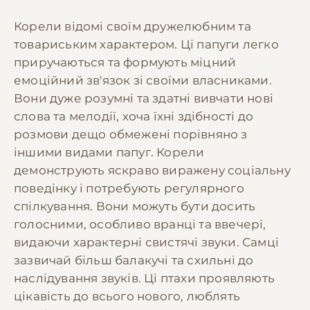
Корели відомі своїм дружелюбним та
товариським характером. Ці папуги легко
приручаються та формують міцний
емоційний зв'язок зі своїми власниками.
Вони дуже розумні та здатні вивчати нові
слова та мелодії, хоча їхні здібності до
розмови дещо обмежені порівняно з
іншими видами папуг. Корели
демонструють яскраво виражену соціальну
поведінку і потребують регулярного
спілкування. Вони можуть бути досить
голосними, особливо вранці та ввечері,
видаючи характерні свистячі звуки. Самці
зазвичай більш балакучі та схильні до
наслідування звуків. Ці птахи проявляють
цікавість до всього нового, люблять