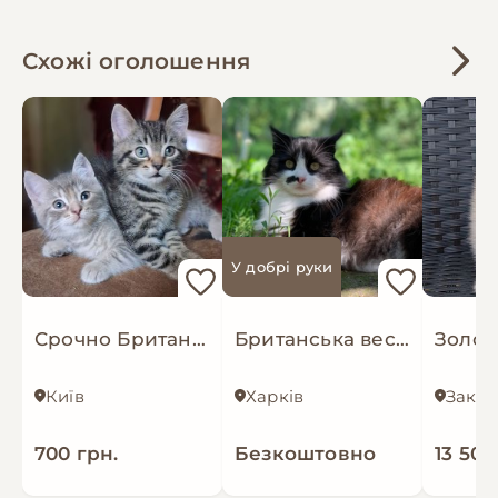
Схожі оголошення
У добрі руки
Срочно Британскі кошенята. Київ
Британська весловуха, та інш
Київ
Харків
700 грн.
Безкоштовно
13 500