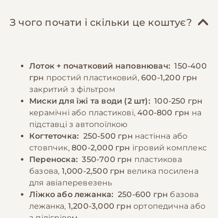
субпродукти, варені яйця та невелику
руху та активних ігор, хоча британці не
кількість овочів. Важливо уникати
потребують надмірних фізичних
З чого почати і скільки це коштує?
годування свининою та жирною рибою.
навантажень. Рекомендується мати
Британці схильні до переїдання та
когтеточку та кілька іграшок. Особливу
ожиріння, тому необхідно контролювати
увагу слід приділяти контролю ваги,
Лоток + початковий наповнювач:
150-400
розмір порцій та дотримуватися
оскільки британці схильні до ожиріння при
грн
простий пластиковий,
600-1,200 грн
регулярного режиму годування. Дорослих
недостатній активності.
закритий з фільтром
котів рекомендується годувати 2-3 рази на
Миски для їжі та води (2 шт):
100-250 грн
день фіксованими порціями. Завжди
−10% на зоотовари
керамічні або пластикові,
400-800 грн
на
🎁
повинен бути доступ до свіжої води.
За промокодом E-PET
підставці з автопоїлкою
Важливо уникати годування зі столу та
Когтеточка:
250-500 грн
настінна або
людською їжею, особливо солодощами та
стовпчик,
800-2,000 грн
ігровий комплекс
копченостями.
Переноска:
350-700 грн
пластикова
базова,
1,000-2,500 грн
велика посилена
для авіаперевезень
−10% на зоотовари
🎁
Ліжко або лежанка:
250-600 грн
базова
За промокодом E-PET
лежанка,
1,200-3,000 грн
ортопедична або
з підігрівом