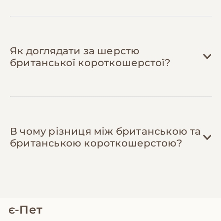
Дня захисту тварин.
Як доглядати за шерстю
британської короткошерстої?
В чому різниця між британською та
британською короткошерстою?
є-Пет