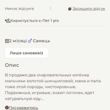
Немає відгуків
|
Залишити відгук
Користується є-Пет 1 рік
2 місяці
Самець
Лише самовивіз
Опис
В продаже два очаровательных котёнка
мальчики золотой шиншиловой, мама и папа
тоже этой породы, чистокровные.
Подвижные, игривые, знают лоточек, едят
натуральную еду.
Все расскажу и покажу.
Поскаржитись