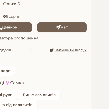
Ольга S
5 серпня
Дзвінок
Чат
 автора оголошення
дгуків
|
Залишити відгук
ороди
ці
Самка
рі руки
Лише самовивіз
ка від паразитів