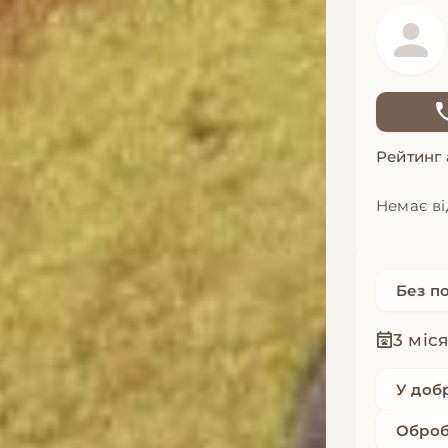
Рейтинг
Немає ві
Без п
3 міся
У доб
Оброб