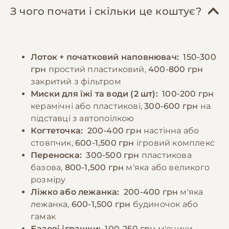
раціону, субпродукти, варені яєчні жовтки
Особливу увагу слід приділяти
З чого почати і скільки це коштує?
та невелику кількість овочів. Важливо
психологічному комфорту тварини,
забезпечити постійний доступ до свіжої
забезпечуючи достатньо уваги та
води. Дорослих котів рекомендується
спілкування. Регулярні ігри та фізична
Лоток + початковий наповнювач:
150-300
годувати 2-3 рази на день, дотримуючись
активність необхідні для підтримки здоров'я
грн
простий пластиковий,
400-800 грн
регулярного режиму. Потрібно уникати
та запобігання поведінковим проблемам.
закритий з фільтром
годування зі столу та продуктів, які можуть
Миски для їжі та води (2 шт):
100-200 грн
бути шкідливими для котів. При зміні типу
−10% на зоотовари
керамічні або пластикові,
300-600 грн
на
🎁
корму необхідно робити це поступово
За промокодом E-PET
підставці з автопоїлкою
протягом 7-10 днів. Важливо спостерігати за
Когтеточка:
200-400 грн
настінна або
реакцією кота на їжу та коригувати раціон
стовпчик,
600-1,500 грн
ігровий комплекс
за необхідності.
Переноска:
300-500 грн
пластикова
базова,
800-1,500 грн
м'яка або великого
розміру
−10% на зоотовари
🎁
Ліжко або лежанка:
200-400 грн
м'яка
За промокодом E-PET
лежанка,
600-1,500 грн
будиночок або
гамак
Базові іграшки:
100-250 грн
м'ячики,