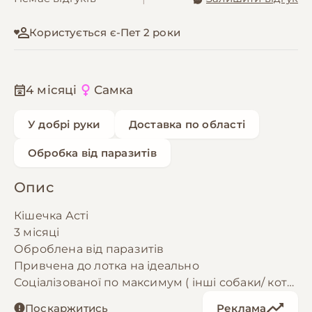
Користується є-Пет 2 роки
4 місяці
Самка
У добрі руки
Доставка по області
Обробка від паразитів
Опис
Кішечка Асті
3 місяці
Оброблена від паразитів
Привчена до лотка на ідеально
Соціалізованої по максимум ( інші собаки/ коти
/ люди)
Поскаржитись
Реклама