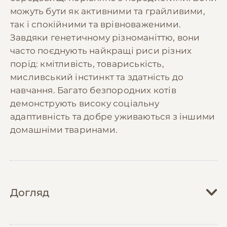
можуть бути як активними та грайливими,
так і спокійними та врівноваженими.
Завдяки генетичному різноманіттю, вони
часто поєднують найкращі риси різних
порід: кмітливість, товариськість,
мисливський інстинкт та здатність до
навчання. Багато безпородних котів
демонструють високу соціальну
адаптивність та добре уживаються з іншими
домашніми тваринами.
Догляд