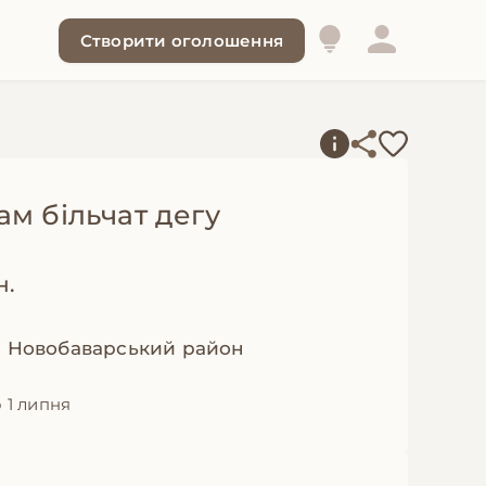
Створити оголошення
ам більчат дегу
н.
, Новобаварський район
 1 липня