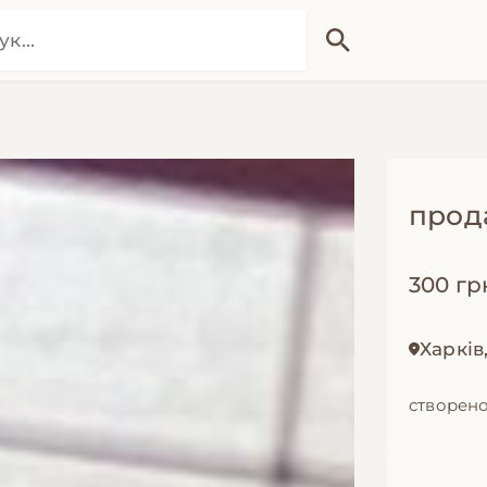
прод
300 гр
Харків
створено