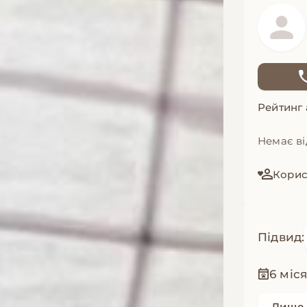
Рейтинг
Немає ві
Корис
Підвид:
6 міс
Лише 