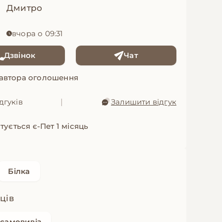
Дмитро
вчора о 09:31
Дзвінок
Чат
 автора оголошення
дгуків
|
Залишити відгук
тується є-Пет 1 місяць
Білка
яців
самовивіз