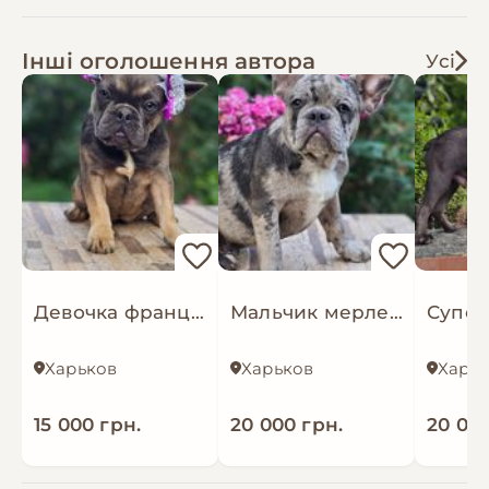
Інші оголошення автора
Усі
Девочка французский бульдог
Мальчик мерле французский бульдог
Харьков
Харьков
Харь
15 000 грн.
20 000 грн.
20 000