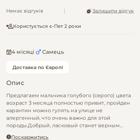
Немає відгуків
|
Залишити відгук
Користується є-Пет 2 роки
4 місяці
Самець
Доставка по Європі
Опис
Предлагаем мальчика голубого (серого) цвета
возраст 3 месяца полностью привит, пройден
карантин можно гулять на улице не
алергенный, что очень важно для этой
породы.Добрый, ласковый станет верным
другом и компаньоном вашей семьи
Поскаржитись