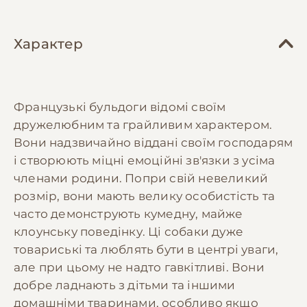
Характер
Французькі бульдоги відомі своїм
дружелюбним та грайливим характером.
Вони надзвичайно віддані своїм господарям
і створюють міцні емоційні зв'язки з усіма
членами родини. Попри свій невеликий
розмір, вони мають велику особистість та
часто демонструють кумедну, майже
клоунську поведінку. Ці собаки дуже
товариські та люблять бути в центрі уваги,
але при цьому не надто гавкітливі. Вони
добре ладнають з дітьми та іншими
домашніми тваринами, особливо якщо