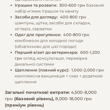
Іграшки та розваги:
300-600 грн
базовий
набір м'яких іграшок та канату
Засоби для догляду:
400-800 грн
шампунь, щітка, засоби для складок,
кігтеріз, серветки
Одяг для прогулянок:
400-800 грн
комбінезон для холодної погоди
(обов'язково для цієї породи)
Перший візит до ветеринара:
600-1,200
грн
огляд, консультація, перевірка
дихальної системи
Щеплення (повний курс):
1,000-2,000 грн
комплексна вакцинація + сказ + додаткові
щеплення
Загальні початкові витрати:
4,500-8,000
грн
(базовий рівень),
8,000-18,000 грн
(преміум рівень)