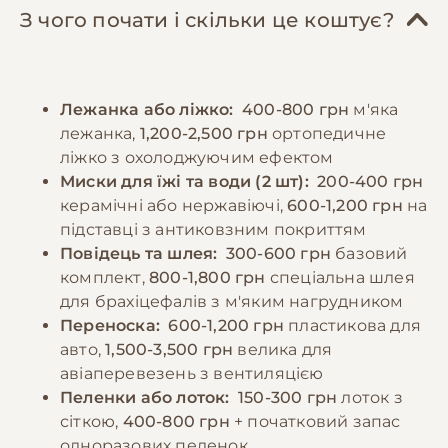
круп. Важливо уникати продуктів, що
перебування на вулиці в спекотні та холодні
З чого почати і скільки це коштує?
можуть викликати алергію або здуття
дні. Фізичні навантаження повинні бути
живота. Годувати дорослого собаку
помірними - достатньо 20-30 хвилинних
рекомендується 2-3 рази на день, строго
прогулянок двічі на день. Важливо уникати
Лежанка або ліжко:
400-800 грн
м'яка
контролюючи розмір порцій. Французькі
перенапруження, особливо в спеку,
лежанка,
1,200-2,500 грн
ортопедичне
бульдоги схильні до переїдання, тому
оскільки ці собаки схильні до проблем з
ліжко з охолоджуючим ефектом
важливо не піддаватися на їх прохальні
диханням.
Миски для їжі та води (2 шт):
200-400 грн
погляди та дотримуватися рекомендованих
керамічні або нержавіючі,
600-1,200 грн
на
норм годування. Необхідно забезпечити
підставці з антиковзним покриттям
−10% на зоотовари
🎁
постійний доступ до свіжої води, але
За промокодом E-PET
Повідець та шлея:
300-600 грн
базовий
слідкувати, щоб собака не пив надто багато
комплект,
800-1,800 грн
спеціальна шлея
за один раз.
для брахіцефалів з м'яким нагрудником
Переноска:
600-1,200 грн
пластикова для
авто,
1,500-3,500 грн
велика для
−10% на зоотовари
🎁
авіаперевезень з вентиляцією
За промокодом E-PET
Пеленки або лоток:
150-300 грн
лоток з
сіткою,
400-800 грн
+ початковий запас
одноразових пеленок