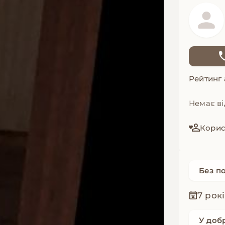
Рейтинг
Немає ві
Корис
Без п
7 рок
У доб