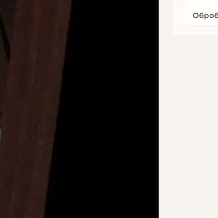
Оброб