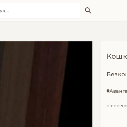
Кошк
Безко
Аванга
створено