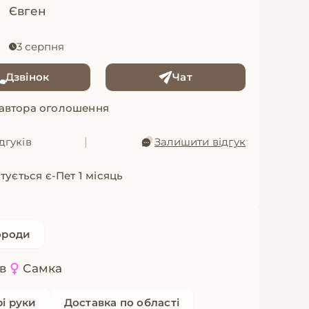
Євген
3 серпня
Дзвінок
Чат
 автора оголошення
дгуків
|
Залишити відгук
тується є-Пет 1 місяць
ороди
ів
Самка
рі руки
Доставка по області