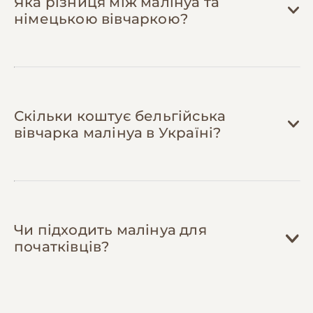
Яка різниця між малінуа та
використовувати старі рушники (зв'язані у
німецькою вівчаркою?
вузли), пластикові пляшки у шкарпетках,
мотузки. Малінуа більше цікавить процес
гри, ніж дорожнеча іграшки.
Скільки коштує бельгійська
вівчарка малінуа в Україні?
Чи підходить малінуа для
початківців?