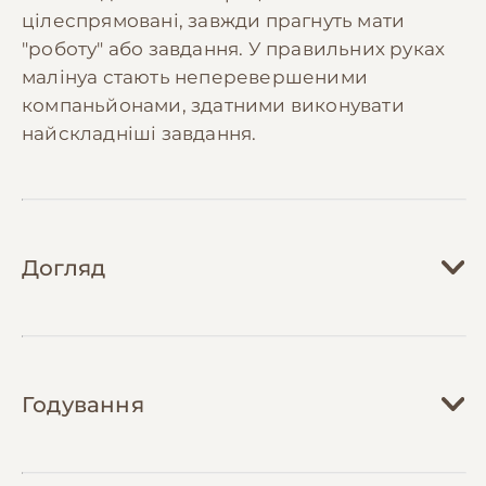
цілеспрямовані, завжди прагнуть мати
"роботу" або завдання. У правильних руках
малінуа стають неперевершеними
компаньйонами, здатними виконувати
найскладніші завдання.
Догляд
Догляд за малінуа вимагає значних часових
та енергетичних витрат. Їм необхідні
Годування
щоденні інтенсивні фізичні навантаження
тривалістю не менше 2 годин, які повинні
включати як активні ігри, так і розумову