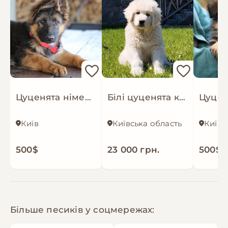
Цуценята німецької вівчарки з документами КСУ
Білі цуценята кавказської вівчарки КСУ розплідник Star Escort великі робочі адекватні
Київ
Київська область
Київ
500$
23 000 грн.
500$
Більше песиків у соцмережах: