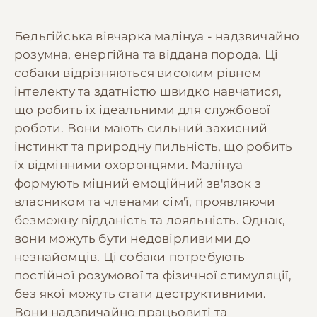
Бельгійська вівчарка малінуа - надзвичайно
розумна, енергійна та віддана порода. Ці
собаки відрізняються високим рівнем
інтелекту та здатністю швидко навчатися,
що робить їх ідеальними для службової
роботи. Вони мають сильний захисний
інстинкт та природну пильність, що робить
їх відмінними охоронцями. Малінуа
формують міцний емоційний зв'язок з
власником та членами сім'ї, проявляючи
безмежну відданість та лояльність. Однак,
вони можуть бути недовірливими до
незнайомців. Ці собаки потребують
постійної розумової та фізичної стимуляції,
без якої можуть стати деструктивними.
Вони надзвичайно працьовиті та