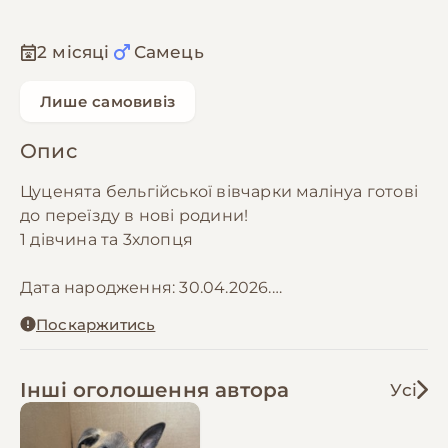
2 місяці
Самець
Лише самовивіз
Опис
Цуценята бельгійської вівчарки малінуа готові
до переїзду в нові родини!
1 дівчина та 3хлопця
Дата народження: 30.04.2026.
Поскаржитись
Малюки активні, грайливі, добре контактують з
людьми та щодня знайомляться з
навколишнім світом.Гарний апетит.Міцні та
Інші оголошення автора
Усі
здорові.Вакцинація відповідно віку.Без агресії,
зі стабільною психікою