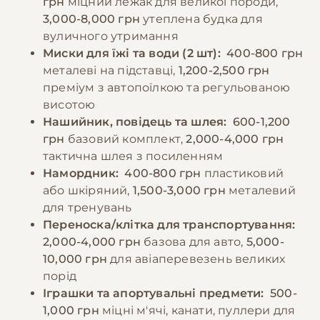
грн
міцний лежак для великої породи,
дворазове харчування. Важливо
−10% на зоотовари
🎁
3,000-8,000 грн
утеплена будка для
забезпечити постійний доступ до свіжої
За промокодом E-PET
вуличного утримання
води та контролювати розмір порцій для
Миски для їжі та води (2 шт):
400-800 грн
запобігання ожирінню.
металеві на підставці,
1,200-2,500 грн
преміум з автопоїлкою та регульованою
висотою
−10% на зоотовари
🎁
За промокодом E-PET
Нашийник, повідець та шлея:
600-1,200
грн
базовий комплект,
2,000-4,000 грн
тактична шлея з посиленням
Намордник:
400-800 грн
пластиковий
або шкіряний,
1,500-3,000 грн
металевий
для тренувань
Переноска/клітка для транспортування:
2,000-4,000 грн
базова для авто,
5,000-
10,000 грн
для авіаперевезень великих
порід
Іграшки та апортувальні предмети:
500-
1,000 грн
міцні м'ячі, канати, пуллери для