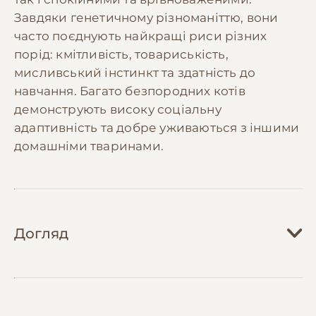
Завдяки генетичному різноманіттю, вони
часто поєднують найкращі риси різних
порід: кмітливість, товариськість,
мисливський інстинкт та здатність до
навчання. Багато безпородних котів
демонструють високу соціальну
адаптивність та добре уживаються з іншими
домашніми тваринами.
Догляд
Догляд за безпородними котами зазвичай