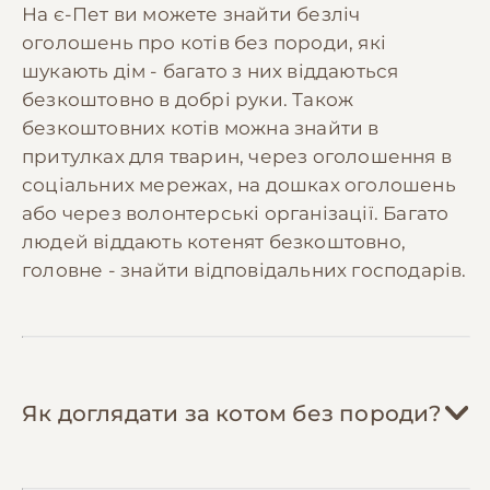
На є-Пет ви можете знайти безліч
породи обожнюють грати з картонними
Професійна чистка зубів або лікування
оголошень про котів без породи, які
коробками, паперовими пакетами,
зубного каменю може знадобитися раз
шукають дім - багато з них віддаються
шуршалками з фольги, самодільними
на 1-2 роки.
махалочками з пір'їн. Це безкоштовно і дає
безкоштовно в добрі руки. Також
таке ж задоволення.
безкоштовних котів можна знайти в
💡 Рекомендуємо відкладати
300-600 грн/
Стерилізуйте/каструйте кота
— операція
притулках для тварин, через оголошення в
міс
на ветеринарний резерв для покриття
окупиться за рік: кастровані коти їдять на
соціальних мережах, на дошках оголошень
планових витрат та непередбачених
20% менше, не мітять територію (економія
або через волонтерські організації. Багато
ситуацій. Коти без породи зазвичай мають
на засобах для прибирання), менше
людей віддають котенят безкоштовно,
міцніше здоров'я, але резерв допоможе у
хворіють онкологічними захворюваннями.
головне - знайти відповідальних господарів.
разі травм або гострих захворювань.
Шукайте програми безкоштовної
стерилізації від зоозахисних організацій.
Шукайте ветеринарні клініки з
фіксованими цінами
— державні
ветклініки та благодійні організації часто
Як доглядати за котом без породи?
проводять акції на щеплення (від 200 грн)
та стерилізацію (від 400 грн).
Приєднуйтесь до місцевих груп котолюбів