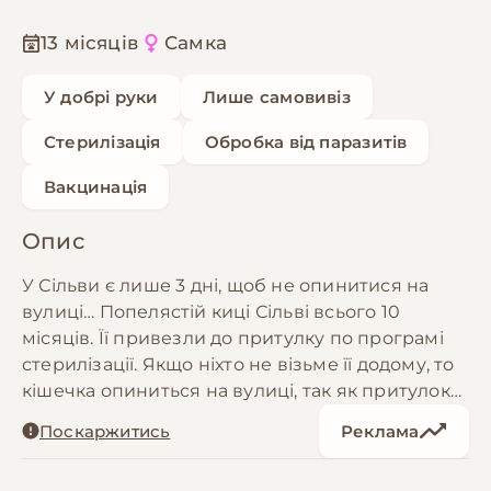
13 місяців
Самка
У добрі руки
Лише самовивіз
Стерилізація
Обробка від паразитів
Вакцинація
Опис
У Сільви є лише 3 дні, щоб не опинитися на
вулиці… Попелястій киці Сільві всього 10
місяців. Її привезли до притулку по програмі
стерилізації. Якщо ніхто не візьме її додому, то
кішечка опиниться на вулиці, так як притулок
не має можливості утомувати всіх. Вона ще
Поскаржитись
Реклама
зовсім молода, ніжна дівчинка, яка дуже хоче
жити вдома, а не виживати на вулиці. Сільва