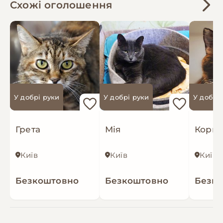
Схожі оголошення
У добрі руки
У добрі руки
У добрі
Грета
Мія
Кори
Київ
Київ
Київ
Безкоштовно
Безкоштовно
Безк