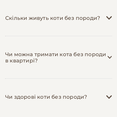
для рекомендацій.
Доглядайте за зубами вдома
— купіть
спеціальну зубну щітку та пасту для котів
Скільки живуть коти без породи?
(200-300 грн одноразово) і чистіть зуби 2-3
рази на тиждень. Це заощадить 1,000+ грн
на професійній чистці та запобіжить
захворюванням ясен.
Чи можна тримати кота без породи
в квартирі?
Чи здорові коти без породи?