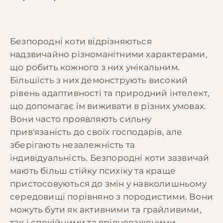
Безпородні коти відрізняються
надзвичайно різноманітними характерами,
що робить кожного з них унікальним.
Більшість з них демонструють високий
рівень адаптивності та природний інтелект,
що допомагає їм виживати в різних умовах.
Вони часто проявляють сильну
прив'язаність до своїх господарів, але
зберігають незалежність та
індивідуальність. Безпородні коти зазвичай
мають більш стійку психіку та краще
пристосовуються до змін у навколишньому
середовищі порівняно з породистими. Вони
можуть бути як активними та грайливими,
так і спокійними та врівноваженими.