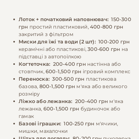
забезпечити постійний доступ до свіжої
забезпечуючи достатньо уваги та
води. Дорослих котів рекомендується
спілкування. Регулярні ігри та фізична
Лоток + початковий наповнювач:
150-300
годувати 2-3 рази на день, дотримуючись
активність необхідні для підтримки здоров'я
грн
простий пластиковий,
400-800 грн
регулярного режиму. Потрібно уникати
та запобігання поведінковим проблемам.
закритий з фільтром
годування зі столу та продуктів, які можуть
Миски для їжі та води (2 шт):
100-200 грн
бути шкідливими для котів. При зміні типу
−10% на зоотовари
керамічні або пластикові,
300-600 грн
на
🎁
корму необхідно робити це поступово
За промокодом E-PET
підставці з автопоїлкою
протягом 7-10 днів. Важливо спостерігати за
Когтеточка:
200-400 грн
настінна або
реакцією кота на їжу та коригувати раціон
стовпчик,
600-1,500 грн
ігровий комплекс
за необхідності.
Переноска:
300-500 грн
пластикова
базова,
800-1,500 грн
м'яка або великого
розміру
−10% на зоотовари
🎁
Ліжко або лежанка:
200-400 грн
м'яка
За промокодом E-PET
лежанка,
600-1,500 грн
будиночок або
гамак
Базові іграшки:
100-250 грн
м'ячики,
мишки, махалочки
Щітка для догляду:
80-200 грн
пуходерка