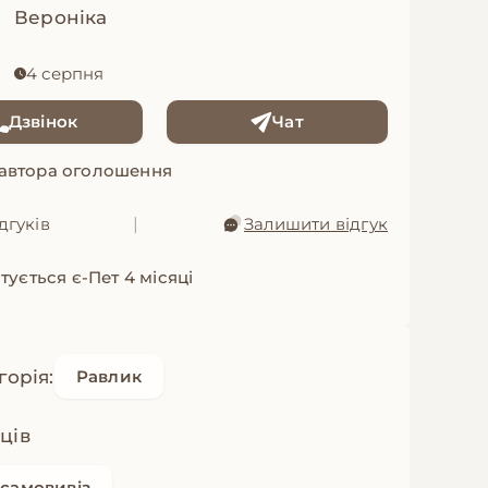
Вероніка
4 серпня
Дзвінок
Чат
 автора оголошення
дгуків
|
Залишити відгук
тується є-Пет 4 місяці
горія:
Равлик
яців
самовивіз