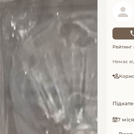
Рейтинг
Немає ві
Корис
Підкате
7 міс
Лише 