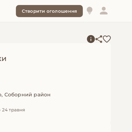
Створити оголошення
ки
.
о, Соборний район
 24 травня