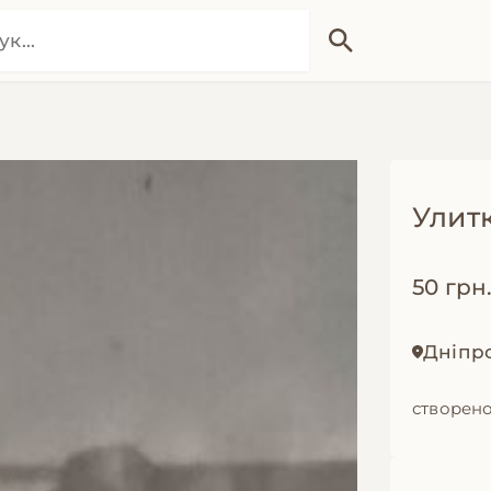
Улит
50 грн
Дніпр
створено