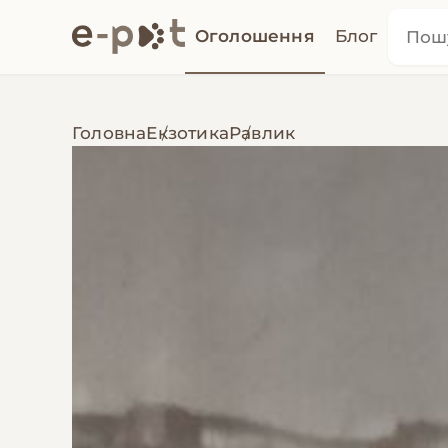
Оголошення
Блог
Головна
Екзотика
Равлик