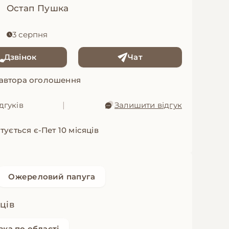
Остап Пушка
3 серпня
Дзвінок
Чат
 автора оголошення
дгуків
|
Залишити відгук
тується є-Пет 10 місяців
Ожереловий папуга
яців
вка по області