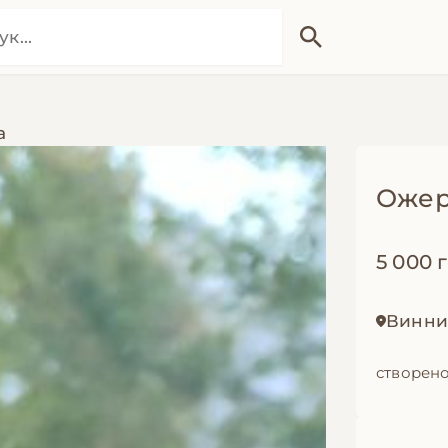
а
Ожер
5 000 
Винник
створено