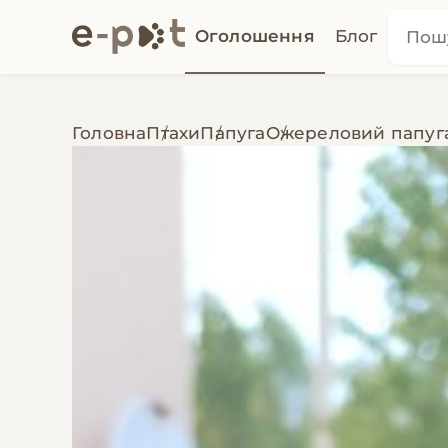
Оголошення
Блог
Головна
Птахи
Папуга
Ожереловий папуг