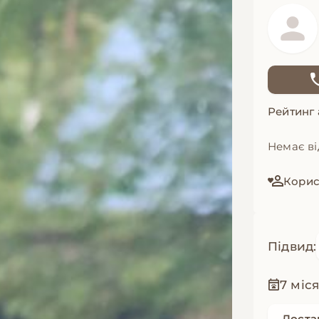
Рейтинг
Немає ві
Корис
Підвид:
7 міс
Доста