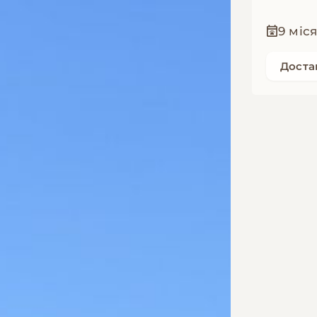
9 міс
Доста