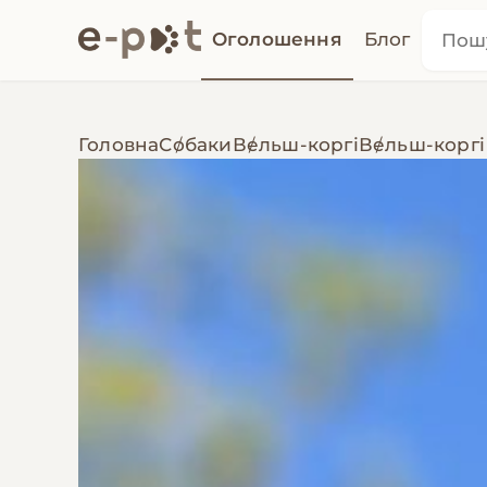
Оголошення
Блог
Головна
Собаки
Вельш-коргі
Вельш-коргі