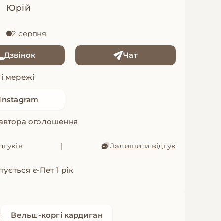
Юрій
2 серпня
Дзвінок
Чат
і мережі
Instagram
 автора оголошення
дгуків
|
Залишити відгук
ується є-Пет 1 рік
:
Вельш-коргі кардиган