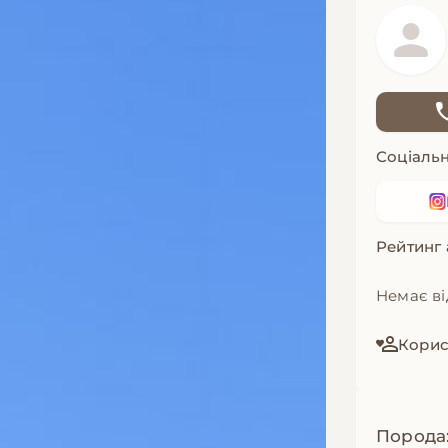
Соціальн
Рейтинг
Немає ві
Корист
Порода