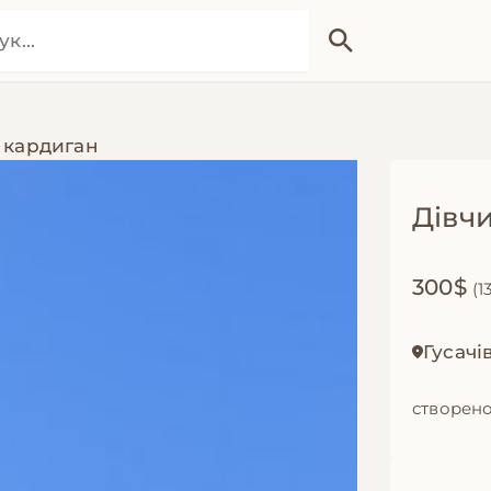
 кардиган
Дівч
300$
(1
Гусачі
створено