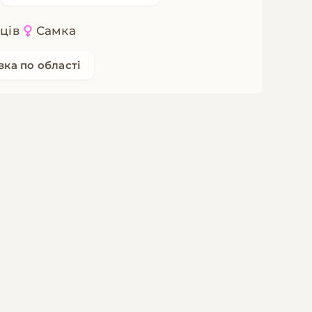
яців
Самка
вка по області