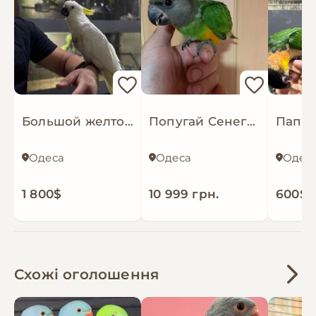
Большой желтохолый какаду, красивый
Попугай Сенегал молодой окольцованный
Одеса
Одеса
Одес
1 800$
10 999 грн.
600$
Схожі оголошення