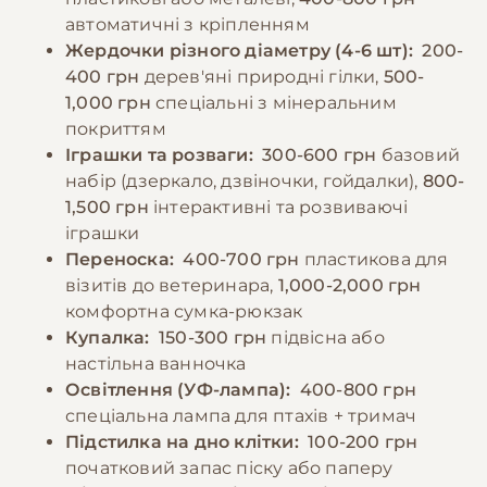
автоматичні з кріпленням
−10% на зоотовари
Жердочки різного діаметру (4-6 шт):
200-
🎁
За промокодом E-PET
400 грн
дерев'яні природні гілки,
500-
1,000 грн
спеціальні з мінеральним
покриттям
Іграшки та розваги:
300-600 грн
базовий
набір (дзеркало, дзвіночки, гойдалки),
800-
1,500 грн
інтерактивні та розвиваючі
іграшки
Переноска:
400-700 грн
пластикова для
візитів до ветеринара,
1,000-2,000 грн
комфортна сумка-рюкзак
Купалка:
150-300 грн
підвісна або
настільна ванночка
Освітлення (УФ-лампа):
400-800 грн
спеціальна лампа для птахів + тримач
Підстилка на дно клітки:
100-200 грн
початковий запас піску або паперу