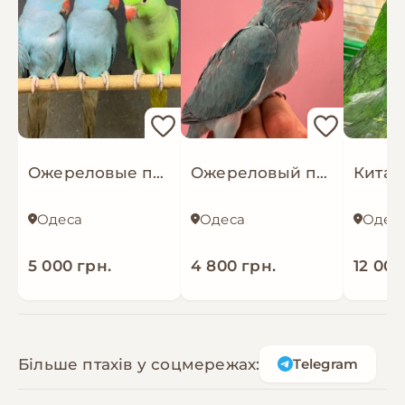
Ожереловые попугайчики, молодые синие и зеленые
Ожереловый попугайчик синий малыш
Одеса
Одеса
Одес
5 000 грн.
4 800 грн.
12 000
Більше птахів у соцмережах:
Telegram