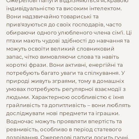
Ожерелові папуги відрізняються яскравою
індивідуальністю та високим інтелектом.
Вони надзвичайно товариські та
прив'язуються до своїх господарів, часто
обираючи одного улюбленого члена сім'ї. Ці
птахи мають чудові здібності до навчання та
можуть освоїти великий словниковий
запас, чітко вимовляючи слова та навіть
короткі фрази. Вони активні, енергійні та
потребують багато уваги та спілкування. У
природі живуть зграями, тому в домашніх
умовах потребують регулярної взаємодії з
людьми. Характерною особливістю є їхня
грайливість та допитливість – вони люблять
досліджувати нові предмети та іграшки.
Водночас можуть проявляти впертість та
ревнивість, особливо в період статевого
дозрівання. Ожерелові папуги досить гучні,