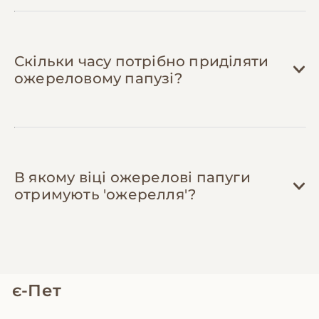
Скільки часу потрібно приділяти
ожереловому папузі?
В якому віці ожерелові папуги
отримують 'ожерелля'?
є-Пет