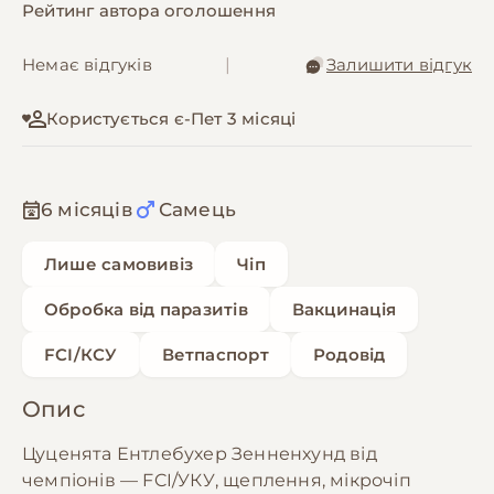
Рейтинг автора оголошення
Немає відгуків
|
Залишити відгук
Користується є-Пет 3 місяці
6 місяців
Самець
Лише самовивіз
Чіп
Обробка від паразитів
Вакцинація
FCI/КСУ
Ветпаспорт
Родовід
Опис
Цуценята Ентлебухер Зенненхунд від
чемпіонів — FCI/УКУ, щеплення, мікрочіп