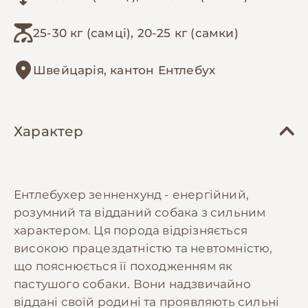
25-30 кг (самці), 20-25 кг (самки)
Швейцарія, кантон Ентлебух
Характер
Ентлебухер зенненхунд - енергійний,
розумний та відданий собака з сильним
характером. Ця порода відрізняється
високою працездатністю та невтомністю,
що пояснюється її походженням як
пастушого собаки. Вони надзвичайно
віддані своїй родині та проявляють сильні