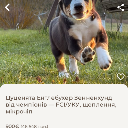
Цуценята Ентлебухер Зенненхунд
від чемпіонів — FCI/УКУ, щеплення,
мікрочіп
900€
(46 548 грн.)