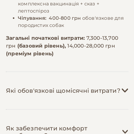
комплексна вакцинація + сказ +
лептоспіроз
Чіпування:
400-800 грн
обов'язкове для
породистих собак
Загальні початкові витрати:
7,300-13,700
грн
(базовий рівень),
14,000-28,000 грн
(преміум рівень)
Які обов'язкові щомісячні витрати?
Корм:
2,500-4,500 грн/міс
Як забезпечити комфорт
Ентлебухер зенненхунд (20-30 кг)