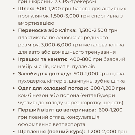
грн
шкіряний з GPS-трекером
−10% на зоотовари
🎁
Шлея:
600-1,200 грн
базова для активних
За промокодом E-PET
прогулянок,
1,500-3,000 грн
спортивна з
амортизацією
Переноска або клітка:
1,500-2,500 грн
пластикова переноска середнього
розміру,
3,000-6,000 грн
металева клітка
для авто або домашнього тренування
Іграшки та канати:
400-800 грн
базовий
набір м'ячів, канатів, пуллерів
Засоби для догляду:
500-1,000 грн
щітка-
пуходерка, кігтеріз, шампунь, зубна щітка
Одяг для холодної погоди:
600-1,200 грн
комбінезон або попона (ентлебухери
чутливі до холоду через коротку шерсть)
Перший візит до ветеринара:
600-1,200
грн
повний огляд, консультація,
оформлення ветпаспорта
Щеплення (повний курс):
1,200-2,000 грн