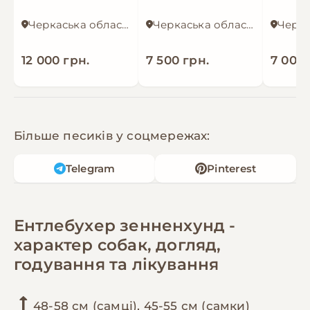
Черкаська область
Черкаська область
12 000 грн.
7 500 грн.
7 000 
Більше песиків у соцмережах:
Telegram
Pinterest
Ентлебухер зенненхунд -
характер собак, догляд,
годування та лікування
48-58 см (самці), 45-55 см (самки)