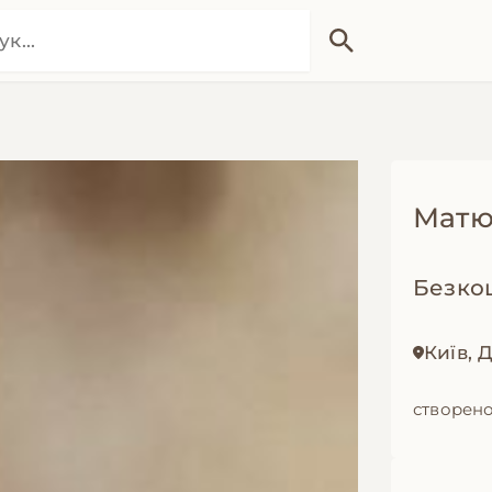
Мат
Безко
Київ, 
створено