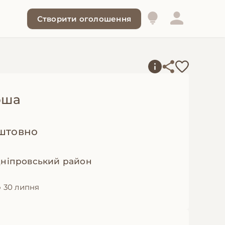
Створити оголошення
юша
штовно
Дніпровський район
 30 липня