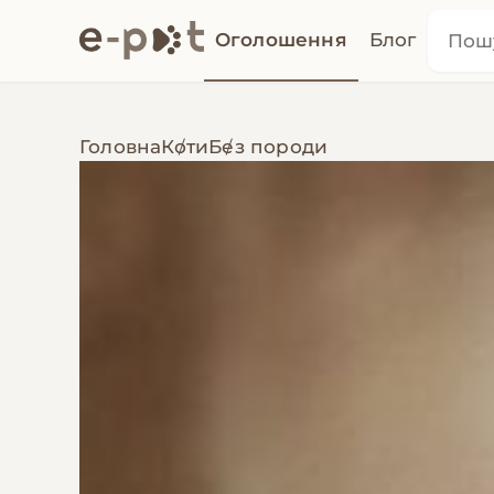
Оголошення
Блог
Головна
Коти
Без породи