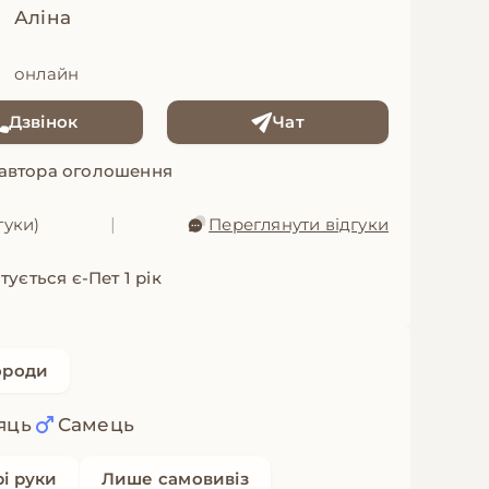
Аліна
онлайн
Дзвінок
Чат
 автора оголошення
гуки)
|
Переглянути відгуки
ується є-Пет 1 рік
ороди
сяць
Самець
рі руки
Лише самовивіз