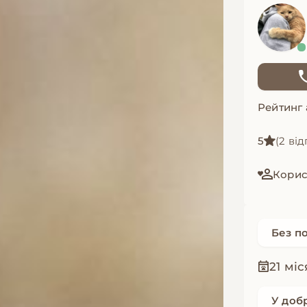
Рейтинг
5
(2 від
Корист
Без п
21 мі
У доб