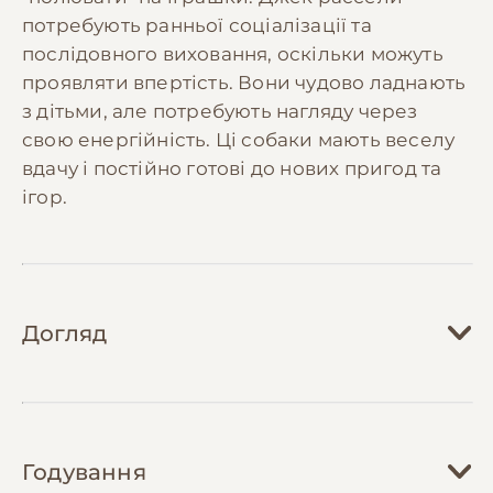
потребують ранньої соціалізації та
послідовного виховання, оскільки можуть
проявляти впертість. Вони чудово ладнають
з дітьми, але потребують нагляду через
свою енергійність. Ці собаки мають веселу
вдачу і постійно готові до нових пригод та
ігор.
Догляд
Догляд за джек рассел тер'єром вимагає
регулярної уваги та значних фізичних
Годування
навантажень. Щоденні прогулянки повинні