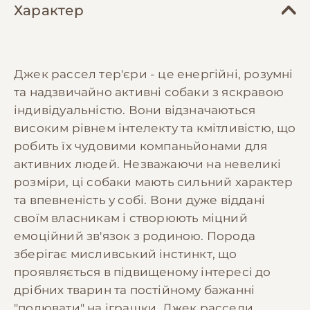
Характер
Джек рассел тер'єри - це енергійні, розумні
та надзвичайно активні собаки з яскравою
індивідуальністю. Вони відзначаються
високим рівнем інтелекту та кмітливістю, що
робить їх чудовими компаньйонами для
активних людей. Незважаючи на невеликі
розміри, ці собаки мають сильний характер
та впевненість у собі. Вони дуже віддані
своїм власникам і створюють міцний
емоційний зв'язок з родиною. Порода
зберігає мисливський інстинкт, що
проявляється в підвищеному інтересі до
дрібних тварин та постійному бажанні
"полювати" на іграшки. Джек рассели