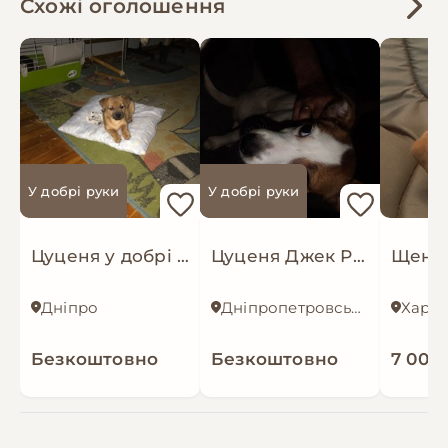
Схожі оголошення
У добрі руки
У добрі руки
Цуценя у добрi ручки
Цуценя Джек Рассел тер'єр довголапий
Дніпро
Дніпропетровська область
Харкі
Безкоштовно
Безкоштовно
7 000 