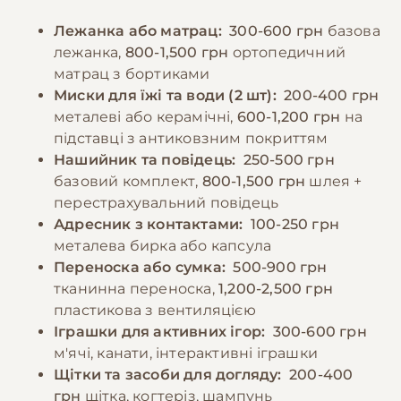
Особливу увагу слід приділяти вибору
іграшок для жування, щоб задовольнити
Лежанка або матрац:
300-600 грн
базова
ласощів для тренувань - вони повинні бути
природну потребу породи в активності.
лежанка,
800-1,500 грн
ортопедичний
низькокалорійними, щоб запобігти набору
матрац з бортиками
зайвої ваги. Необхідно забезпечити
−10% на зоотовари
Миски для їжі та води (2 шт):
200-400 грн
🎁
постійний доступ до свіжої води та не
За промокодом E-PET
металеві або керамічні,
600-1,200 грн
на
давати собаці їжу зі столу, оскільки це може
підставці з антиковзним покриттям
призвести до проблем з травленням.
Нашийник та повідець:
250-500 грн
базовий комплект,
800-1,500 грн
шлея +
перестрахувальний повідець
−10% на зоотовари
🎁
За промокодом E-PET
Адресник з контактами:
100-250 грн
металева бирка або капсула
Переноска або сумка:
500-900 грн
тканинна переноска,
1,200-2,500 грн
пластикова з вентиляцією
Іграшки для активних ігор:
300-600 грн
м'ячі, канати, інтерактивні іграшки
Щітки та засоби для догляду:
200-400
грн
щітка, когтеріз, шампунь