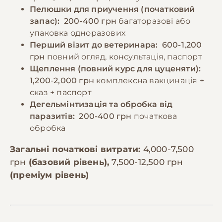
Пелюшки для приучення (початковий
запас):
200-400 грн
багаторазові або
упаковка одноразових
Перший візит до ветеринара:
600-1,200
грн
повний огляд, консультація, паспорт
Щеплення (повний курс для цуценяти):
1,200-2,000 грн
комплексна вакцинація +
сказ + паспорт
Дегельмінтизація та обробка від
паразитів:
200-400 грн
початкова
обробка
Загальні початкові витрати:
4,000-7,500
грн
(базовий рівень),
7,500-12,500 грн
(преміум рівень)