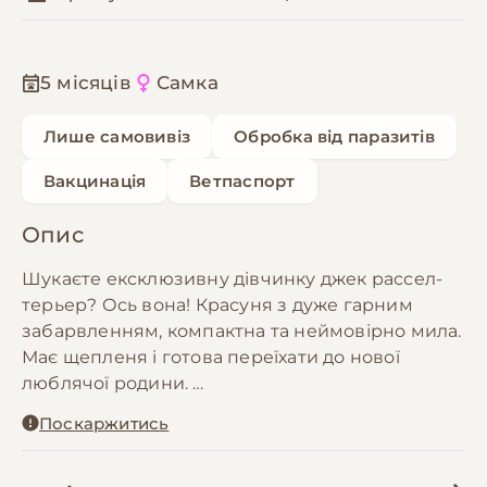
5 місяців
Самка
Лише самовивіз
Обробка від паразитів
Вакцинація
Ветпаспорт
Опис
Шукаєте ексклюзивну дівчинку джек рассел-
терьер? Ось вона! Красуня з дуже гарним
забарвленням, компактна та неймовірно мила.
Має щепленя і готова переїхати до нової
люблячої родини.
Додаткові фото та відео відправлю на Viber або
Поскаржитись
Telegram