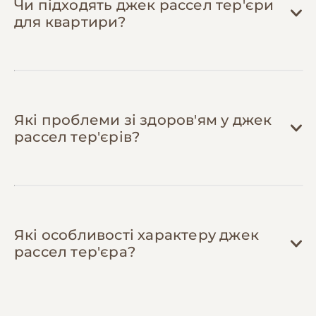
Чи підходять джек рассел тер'єри
короткошерсті джек расселі не
для квартири?
потребують професійної стрижки. Купіть
базові інструменти (щітка, когтеріз — 300-
500 грн одноразово) і заощаджуйте 400-
600 грн на кожному візиті до грумера.
Купайте раз на 2-3 місяці або за потреби.
Які проблеми зі здоров'ям у джек
рассел тер'єрів?
Які особливості характеру джек
рассел тер'єра?