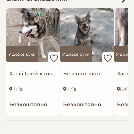
У добрі руки
У добрі руки
У добрі
Хаскі Грей хлопець
Безкоштовно ! Метис хаскі
Хаскі
Київ
Київ
Київс
Безкоштовно
Безкоштовно
Безк