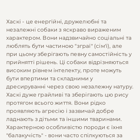
Хаскі - це енергійні, дружелюбні та
незалежні собаки з яскраво вираженим
характером. Вони надзвичайно соціальні та
люблять бути частиною "зграї" (сім'ї), але
при цьому зберігають певну самостійність у
прийнятті рішень. Ці собаки відрізняються
високим рівнем інтелекту, проте можуть
бути впертими та складними у
дресируванні через свою незалежну натуру.
Хаскі дуже грайливі та зберігають цю рису
протягом всього життя. Вони рідко
проявляють агресію і зазвичай добре
ладнають з дітьми та іншими тваринами.
Характерною особливістю породи є їхня
"балакучість" - вони часто спілкуються за