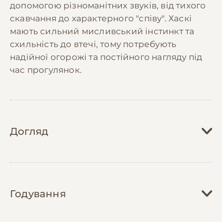
допомогою різноманітних звуків, від тихого
скавчання до характерного "співу". Хаскі
мають сильний мисливський інстинкт та
схильність до втечі, тому потребують
надійної огорожі та постійного нагляду під
час прогулянок.
Догляд
Догляд за хаскі вимагає значних зусиль та
часу. Їхня густа подвійна шерсть потребує
Годування
регулярного вичісування 2-3 рази на
тиждень, а під час сезонної линьки (двічі на