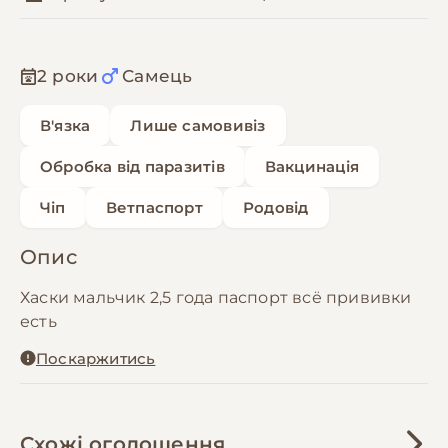
2 роки
Самець
В'язка
Лише самовивіз
Обробка від паразитів
Вакцинація
Чіп
Ветпаспорт
Родовід
Опис
Хаски мальчик 2,5 года паспорт всё прививки
есть
Поскаржитись
Схожі оголошення