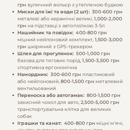
графіку. У періоди високої активності або
грн
вуличний вольєр з утепленою будкою
під час змагань калорійність раціону слід
−10% на зоотовари
Миски для їжі та води (2 шт):
300-600 грн
🎁
збільшувати. Важливо завжди
За промокодом E-PET
металеві або керамічні великі,
1,000-2,000
забезпечувати доступ до свіжої води,
грн
на підставці з автопоїлкою 3-5л
особливо після фізичних навантажень.
Нашийник та повідок:
400-800 грн
міцний нейлоновий комплект,
1,500-3,000
грн
шкіряний з GPS-трекером
−10% на зоотовари
🎁
Шлея для прогулянок:
500-1,000 грн
За промокодом E-PET
базова для тягових порід,
1,500-3,500 грн
спортивна ергономічна
Намордник:
300-600 грн
пластиковий
або нейлоновий,
800-1,500 грн
металевий
вентильований
Переноска або автогамак:
800-1,500 грн
захисний чохол для авто,
2,500-5,000 грн
транспортувальна клітка для великих
собак
Іграшки та канат:
400-800 грн
міцні м'ячі,