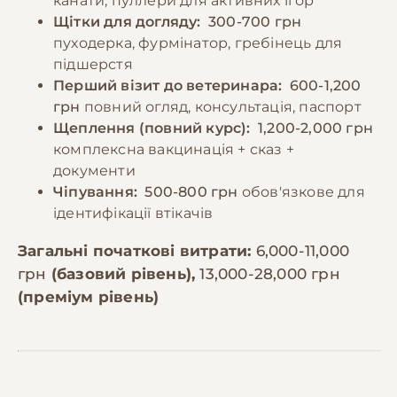
канати, пуллери для активних ігор
Щітки для догляду:
300-700 грн
пуходерка, фурмінатор, гребінець для
підшерстя
Перший візит до ветеринара:
600-1,200
грн
повний огляд, консультація, паспорт
Щеплення (повний курс):
1,200-2,000 грн
комплексна вакцинація + сказ +
документи
Чіпування:
500-800 грн
обов'язкове для
ідентифікації втікачів
Загальні початкові витрати:
6,000-11,000
грн
(базовий рівень),
13,000-28,000 грн
(преміум рівень)