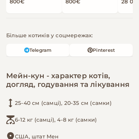
800€
800€
28 000
Більше котиків у соцмережах:
Telegram
Pinterest
Мейн-кун - характер котів,
догляд, годування та лікування
25-40 см (самці), 20-35 см (самки)
6-12 кг (самці), 4-8 кг (самки)
США, штат Мен