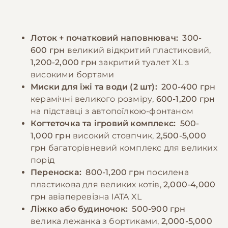
шерсті та суглобів. Мейн-куни схильні до
довгошерстих котів. Важливо забезпечити
переїдання, тому важливо контролювати
доступ до свіжої води та підтримувати
порції та дотримуватися режиму годування.
чистоту лотка.
Лоток + початковий наповнювач:
300-
Дорослих котів рекомендується годувати 2-
600 грн
великий відкритий пластиковий,
3 рази на день. Особливу увагу слід
−10% на зоотовари
🎁
1,200-2,000 грн
закритий туалет XL з
приділяти харчуванню кошенят, які
За промокодом E-PET
високими бортами
потребують більше калорій для
Миски для їжі та води (2 шт):
200-400 грн
правильного розвитку.
керамічні великого розміру,
600-1,200 грн
на підставці з автопоїлкою-фонтаном
Когтеточка та ігровий комплекс:
500-
−10% на зоотовари
🎁
За промокодом E-PET
1,000 грн
високий стовпчик,
2,500-5,000
грн
багаторівневий комплекс для великих
порід
Переноска:
800-1,200 грн
посилена
пластикова для великих котів,
2,000-4,000
грн
авіаперевізна IATA XL
Ліжко або будиночок:
500-900 грн
велика лежанка з бортиками,
2,000-5,000