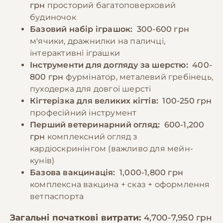
грн
просторий багатоповерховий
будиночок
Базовий набір іграшок:
300-600 грн
м'ячики, дражнилки на паличці,
інтерактивні іграшки
Інструменти для догляду за шерстю:
400-
800 грн
фурмінатор, металевий гребінець,
пуходерка для довгої шерсті
Кігтерізка для великих кігтів:
100-250 грн
професійний інструмент
Перший ветеринарний огляд:
600-1,200
грн
комплексний огляд з
кардіоскринінгом (важливо для мейн-
кунів)
Базова вакцинація:
1,000-1,800 грн
комплексна вакцина + сказ + оформлення
ветпаспорта
Загальні початкові витрати:
4,700-7,950 грн