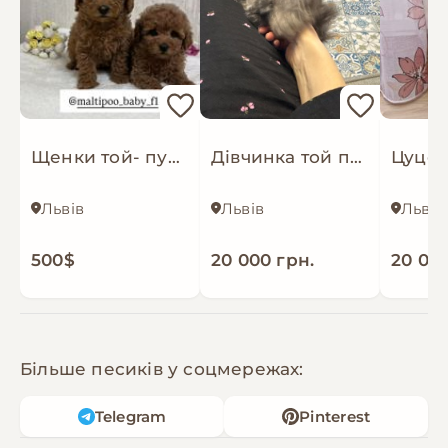
Щенки той- пуделя ред Браун
Дівчинка той пудель, срібло
Львів
Львів
Львів
500$
20 000 грн.
20 000
Більше песиків у соцмережах:
Telegram
Pinterest