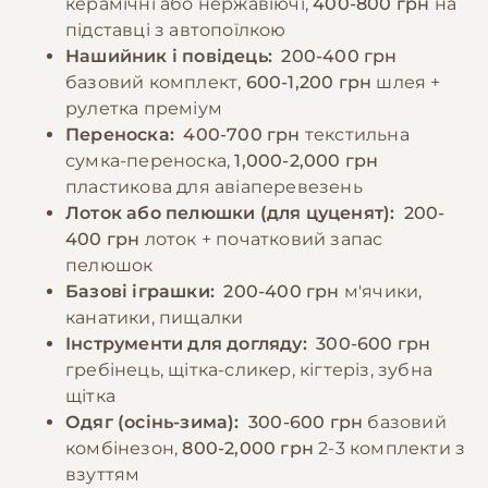
керамічні або нержавіючі,
400-800 грн
на
травленням. Також рекомендується
підставці з автопоїлкою
додавати до раціону вітамінні добавки після
Нашийник і повідець:
200-400 грн
консультації з ветеринаром.
базовий комплект,
600-1,200 грн
шлея +
рулетка преміум
Переноска:
400-700 грн
текстильна
−10% на зоотовари
🎁
сумка-переноска,
1,000-2,000 грн
За промокодом E-PET
пластикова для авіаперевезень
Лоток або пелюшки (для цуценят):
200-
400 грн
лоток + початковий запас
пелюшок
Базові іграшки:
200-400 грн
м'ячики,
канатики, пищалки
Інструменти для догляду:
300-600 грн
гребінець, щітка-сликер, кігтеріз, зубна
щітка
Одяг (осінь-зима):
300-600 грн
базовий
комбінезон,
800-2,000 грн
2-3 комплекти з
взуттям