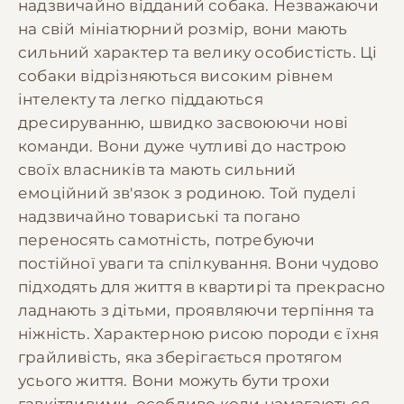
надзвичайно відданий собака. Незважаючи
на свій мініатюрний розмір, вони мають
сильний характер та велику особистість. Ці
собаки відрізняються високим рівнем
інтелекту та легко піддаються
дресируванню, швидко засвоюючи нові
команди. Вони дуже чутливі до настрою
своїх власників та мають сильний
емоційний зв'язок з родиною. Той пуделі
надзвичайно товариські та погано
переносять самотність, потребуючи
постійної уваги та спілкування. Вони чудово
підходять для життя в квартирі та прекрасно
ладнають з дітьми, проявляючи терпіння та
ніжність. Характерною рисою породи є їхня
грайливість, яка зберігається протягом
усього життя. Вони можуть бути трохи
гавкітливими, особливо коли намагаються