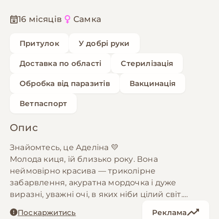
16 місяців
Самка
Притулок
У добрі руки
Доставка по області
Стерилізація
Обробка від паразитів
Вакцинація
Ветпаспорт
Опис
Знайомтесь, це Аделіна 💛
Молода киця, їй близько року. Вона
неймовірно красива — триколірне
забарвлення, акуратна мордочка і дуже
виразні, уважні очі, в яких ніби цілий світ.
Поскаржитись
Реклама
Аделіну знайшли ще кошеням біля магазину.