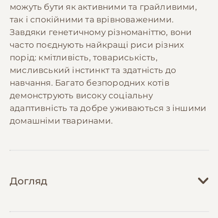
можуть бути як активними та грайливими,
так і спокійними та врівноваженими.
Завдяки генетичному різноманіттю, вони
часто поєднують найкращі риси різних
порід: кмітливість, товариськість,
мисливський інстинкт та здатність до
навчання. Багато безпородних котів
демонструють високу соціальну
адаптивність та добре уживаються з іншими
домашніми тваринами.
Догляд