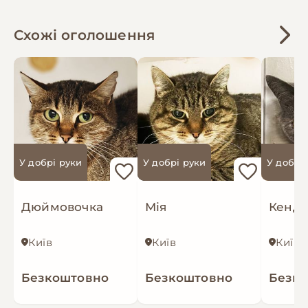
Київ, 0973942764
Схожі оголошення
У добрі руки
У добрі руки
У добрі
Дюймовочка
Мія
Кенді
Київ
Київ
Київ
Безкоштовно
Безкоштовно
Безк