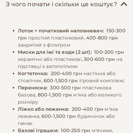
раціону, субпродукти, варені яєчні жовтки
Особливу увагу слід приділяти
З чого почати і скільки це коштує?
та невелику кількість овочів. Важливо
психологічному комфорту тварини,
забезпечити постійний доступ до свіжої
забезпечуючи достатньо уваги та
води. Дорослих котів рекомендується
спілкування. Регулярні ігри та фізична
Лоток + початковий наповнювач:
150-300
годувати 2-3 рази на день, дотримуючись
активність необхідні для підтримки здоров'я
грн
простий пластиковий,
400-800 грн
регулярного режиму. Потрібно уникати
та запобігання поведінковим проблемам.
закритий з фільтром
годування зі столу та продуктів, які можуть
Миски для їжі та води (2 шт):
100-200 грн
бути шкідливими для котів. При зміні типу
−10% на зоотовари
керамічні або пластикові,
300-600 грн
на
🎁
корму необхідно робити це поступово
За промокодом E-PET
підставці з автопоїлкою
протягом 7-10 днів. Важливо спостерігати за
Когтеточка:
200-400 грн
настінна або
реакцією кота на їжу та коригувати раціон
стовпчик,
600-1,500 грн
ігровий комплекс
за необхідності.
Переноска:
300-500 грн
пластикова
базова,
800-1,500 грн
м'яка або великого
розміру
−10% на зоотовари
🎁
Ліжко або лежанка:
200-400 грн
м'яка
За промокодом E-PET
лежанка,
600-1,500 грн
будиночок або
гамак
Базові іграшки:
100-250 грн
м'ячики,